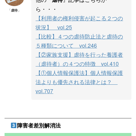
ら・・・
「
虐待
」
【利用者の権利侵害が起こる２つの
状況】 vol.25
【比較】４つの虐待防止法と虐待の
５種類について vol.246
【②家族支援】虐待を行った養護者
（虐待者）の４つの特徴 vol.410
【①個人情報保護法】個人情報保護
法よりも優先される法律とは？
vol.707
障害者差別解消法