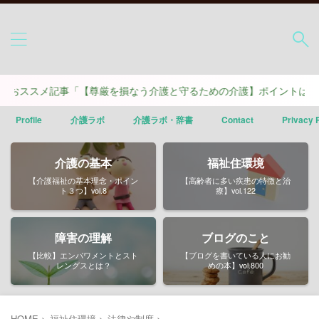
メ記事「【尊厳を損なう介護と守るための介護】ポイントは４つ」
Profile
介護ラボ
介護ラボ・辞書
Contact
Privacy 
介護の基本
福祉住環境
【介護福祉の基本理念・ポイン
【高齢者に多い疾患の特徴と治
ト３つ】vol.8
療】vol.122
障害の理解
ブログのこと
【比較】エンパワメントとスト
【ブログを書いている人にお勧
レングスとは？
めの本】vol.800
HOME
>
福祉住環境
>
法律や制度
>