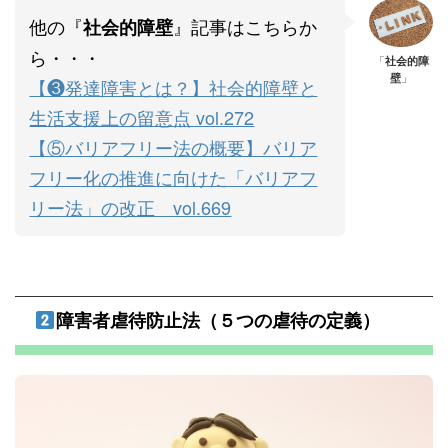
他の『
』記事はこちらか
社会的障壁
ら・・・
「
社会的障
壁
」
【❸発達障害とは？】社会的障壁と
生活支援上の留意点 vol.272
【⑤バリアフリー法の概要】バリア
フリー化の推進に向けた「バリアフ
リー法」の改正 vol.669
障害者虐待防止法（５つの虐待の定義）