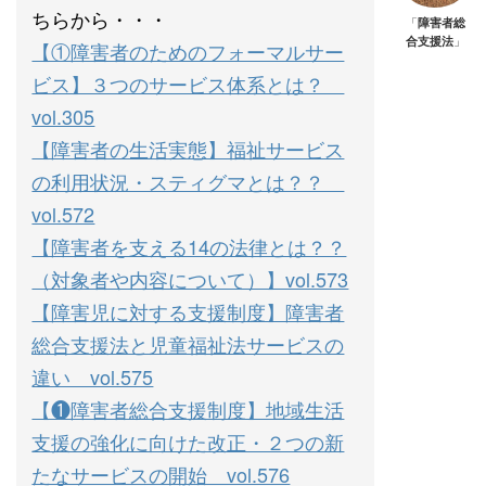
ちらから・・・
「
障害者総
合支援法
」
【①障害者のためのフォーマルサー
ビス】３つのサービス体系とは？
vol.305
【障害者の生活実態】福祉サービス
の利用状況・スティグマとは？？
vol.572
【障害者を支える14の法律とは？？
（対象者や内容について）】vol.573
【障害児に対する支援制度】障害者
総合支援法と児童福祉法サービスの
違い vol.575
【❶障害者総合支援制度】地域生活
支援の強化に向けた改正・２つの新
たなサービスの開始 vol.576