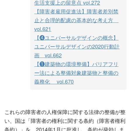
生活支援上の留意点 vol.272
【障害者雇用促進法】障害者差別禁
止と合理的配慮の基本的な考え方
vol.621
【❹ユニバーサルデザインの概念】
ユニバーサルデザインの2020行動計
画 vol.662
【❶建築物の環境整備】バリアフリ
ー法による整備対象建築物と整備の
義務化 vol.670
これらの障害者の人権保障に関する法律の整備が整
い、国は「障害者の権利に関する条約（障害者権利
条約）」を、2014年1月に批准し、条約が発効しま