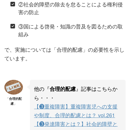
②社会的障壁の除去を怠ることによる権利侵
害の防止
③国による啓発・知識の普及を図るための取
組み
で、実施については「合理的配慮」の必要性を示し
ています。
他の『
』記事はこちらか
合理的配慮
ら・・・
「
合理的配
慮
」
【❸重複障害】重複障害児への支援
や制度、合理的配慮とは？ vol.261
【❸発達障害とは？】社会的障壁と