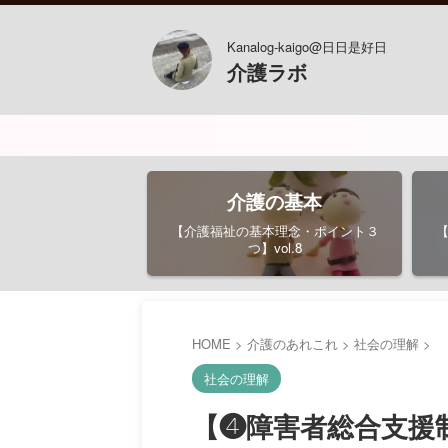
Kanalog-kaigo@日日是好日
介護ラボ
介護の基本
【介護福祉の基本理念・ポイント３
つ】vol.8
HOME
>
介護のあれこれ
>
社会の理解
>
社会の理解
【❹障害者総合支援