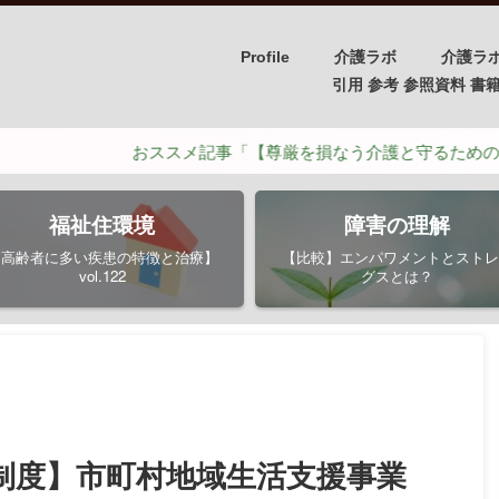
Profile
介護ラボ
介護ラ
引用 参考 参照資料 書籍/PH
おススメ記事「【尊厳を損なう介護と守るための介護】ポイン
福祉住環境
障害の理解
【高齢者に多い疾患の特徴と治療】
【比較】エンパワメントとストレ
vol.122
グスとは？
制度】市町村地域生活支援事業