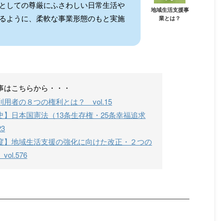
としての尊厳にふさわしい日常生活や
地域生活支援事
るように、柔軟な事業形態のもと実施
業とは？
事はこちらから・・・
用者の８つの権利とは？ vol.15
】日本国憲法（13条生存権・25条幸福追求
3
度】地域生活支援の強化に向けた改正・２つの
l.576