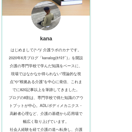
kana
はじめまして(^-^)/ 介護ラボのカナです。
2020年6月ブログ「kanalog(ｶﾅﾛｸﾞ)」を開設
介護の専門学校で学んだ知識をベースに、
現場ではなかなか得られない”理論的な視
点”や”根拠ある介護”を中心に発信、これま
でに820記事以上を筆跡してきました。
ブログの8割は、専門学校で得た知識のアウ
トプットが中心。ADL/ボディメカニクス・
高齢者心理など、介護の基礎から応用場で
幅広く取り上げています。
社会人経験を経て介護の道へ転身し、介護