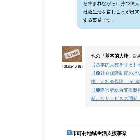
を生まれながらに持つ個人
社会生活を営むことが出来
する事業です。
他の『
基本的人権
』記
【基本的人権を守る】利
「
基本的人権
」
【❷社会保障制度の歴史
権）と社会保障 vol.52
【❶障害者総合支援制
新たなサービスの開始 vo
市町村地域生活支援事業