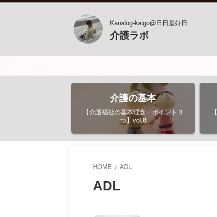
Kanalog-kaigo@日日是好日
介護ラボ
介護の基本
【介護福祉の基本理念・ポイント３
つ】vol.8
HOME
>
ADL
ADL