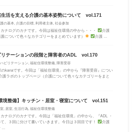
生活を支える介護の基本姿勢について vol.171
護の基本
,
介護の目標
,
利用者主体
,
社会参加
・カナログのカナです。今回は福祉住環境の中から・・・
介護
介護について色々なカテゴリーをまとめています）
介護 ...
テーションの段階と障害者のADL vol.170
ハビリテーション
,
福祉住環境整備
,
障害受容
のkanaです。今回は「福祉住環境」の中から『障害受容』につい
介護ラボのトップページ（介護について色々なカテゴリーをまと
環境整備】キッチン・居室・寝室について vol.151
室
,
居室
,
生活行為
,
福祉住環境整備
カナログのカナです。今回は「福祉住環境」の中から、『ADL ・
いて、３回に分けて書いていきます。今日は３回目です！
介護
..