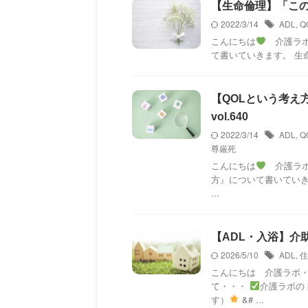
【生命倫理】「この
2022/3/14
ADL
,
Q
こんにちは
介護ラボ
て書いていきます。 生命倫
【QOLという考え
vol.640
2022/3/14
ADL
,
Q
尊厳死
こんにちは
介護ラボ
方』について書いていきます
...
【ADL・入浴】介助
2026/5/10
ADL
,
住
こんにちは 介護ラボ
て・・・
介護ラボの
す）
&# ...