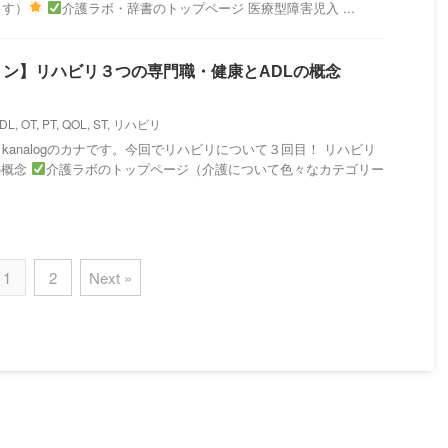
ます）
介護ラボ・辞書のトップページ 医療型障害児入 ...
ョン】リハビリ３つの専門職・健康とADLの概念
ADL
,
OT
,
PT
,
QOL
,
ST
,
リハビリ
analogのカナです。今回でリハビリについて３回目！ リハビリ
の概念
介護ラボのトップページ（介護について色々なカテゴリー
1
2
Next »