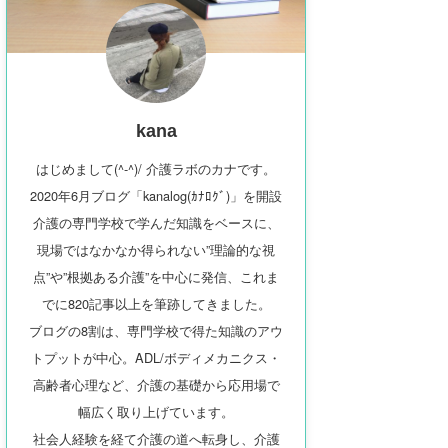
kana
はじめまして(^-^)/ 介護ラボのカナです。
2020年6月ブログ「kanalog(ｶﾅﾛｸﾞ)」を開設
介護の専門学校で学んだ知識をベースに、
現場ではなかなか得られない”理論的な視
点”や”根拠ある介護”を中心に発信、これま
でに820記事以上を筆跡してきました。
ブログの8割は、専門学校で得た知識のアウ
トプットが中心。ADL/ボディメカニクス・
高齢者心理など、介護の基礎から応用場で
幅広く取り上げています。
社会人経験を経て介護の道へ転身し、介護