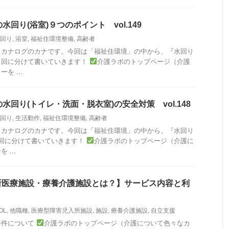
水回り(浴室)９つのポイント vol.149
回り
,
浴室
,
福祉住環境整備
,
高齢者
・カナログのカナです。今回は「福祉住環境」の中から、『水回り
３回に分けて書いていきます！
介護ラボのトップページ（介護
を ...
水回り(トイレ・洗面・脱衣室)の安全対策 vol.148
回り
,
生活動作
,
福祉住環境整備
,
高齢者
・カナログのカナです。今回は「福祉住環境」の中から、『水回り
3回に分けて書いていきます！
介護ラボのトップページ（介護に
...
所医療施設・療養介護施設とは？】サービス内容と利
OL
,
他職種
,
医療型障害児入所施設
,
施設
,
療養介護施設
,
自立支援
要件について
介護ラボのトップページ（介護について色々なカ