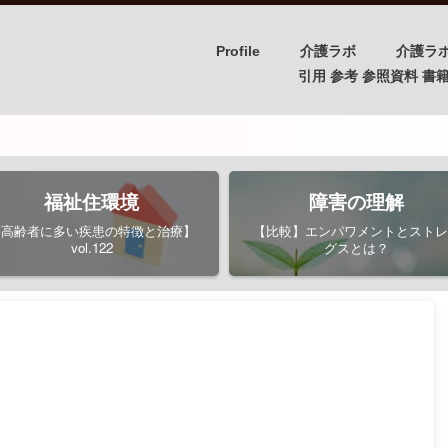
Profile
介護ラボ
介護ラ
引用 参考 参照資料 書籍/PH
福祉住環境
障害の理解
【高齢者に多い疾患の特徴と治療】
【比較】エンパワメントとストレ
vol.122
グスとは？