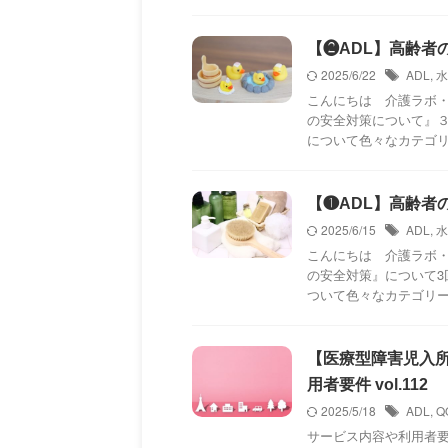
【❷ADL】高齢者の
2025/6/22
ADL
,
水
こんにちは 介護ラボ
の安全対策について』
について色々なカテゴリー
【❶ADL】高齢者の
2025/6/15
ADL
,
水
こんにちは 介護ラボ
の安全対策』について
ついて色々なカテゴリーを 
【医療型障害児入
用者要件 vol.112
2025/5/18
ADL
,
Q
サービス内容や利用者