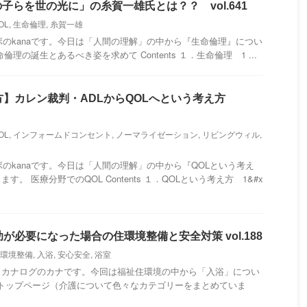
子らを世の光に」の糸賀一雄氏とは？？ vol.641
OL
,
生命倫理
,
糸賀一雄
のkanaです。今日は「人間の理解」の中から『生命倫理』につい
理の誕生とあるべき姿を求めて Contents １．生命倫理 1 ...
方】カレン裁判・ADLからQOLへという考え方
OL
,
インフォームドコンセント
,
ノーマライゼーション
,
リビングウィル
,
のkanaです。今日は「人間の理解」の中から『QOLという考え
。 医療分野でのQOL Contents １．QOLという考え方 1&#x
が必要になった場合の住環境整備と安全対策 vol.188
環境整備
,
入浴
,
安心安全
,
浴室
・カナログのカナです。今回は福祉住環境の中から「入浴」につい
トップページ（介護について色々なカテゴリーをまとめていま