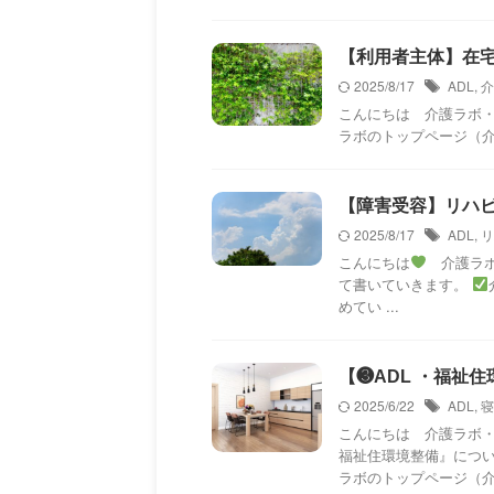
【利用者主体】在宅
2025/8/17
ADL
,
介
こんにちは 介護ラボ
ラボのトップページ（
【障害受容】リハビリ
2025/8/17
ADL
,
リ
こんにちは
介護ラボ
て書いていきます。
めてい ...
【❸ADL ・福祉住
2025/6/22
ADL
,
寝
こんにちは 介護ラボ・
福祉住環境整備』につ
ラボのトップページ（介 .