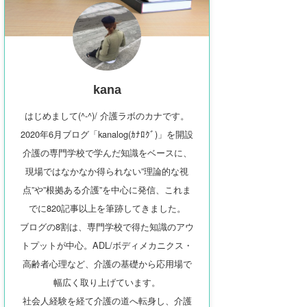
kana
はじめまして(^-^)/ 介護ラボのカナです。
2020年6月ブログ「kanalog(ｶﾅﾛｸﾞ)」を開設
介護の専門学校で学んだ知識をベースに、
現場ではなかなか得られない”理論的な視
点”や”根拠ある介護”を中心に発信、これま
でに820記事以上を筆跡してきました。
ブログの8割は、専門学校で得た知識のアウ
トプットが中心。ADL/ボディメカニクス・
高齢者心理など、介護の基礎から応用場で
幅広く取り上げています。
社会人経験を経て介護の道へ転身し、介護