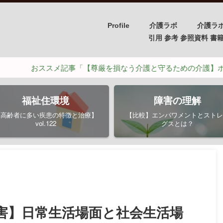
Profile
介護ラボ
介護ラ
引用 参考 参照資料 書籍/PH
スメ記事「【尊厳を損なう介護と守るための介護】ポイントは４つ
福祉住環境
障害の理解
【高齢者に多い疾患の特徴と治療】
【比較】エンパワメントとストレ
vol.122
グスとは？
害】日常生活場面と社会生活場