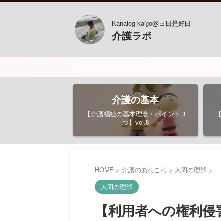
Kanalog-kaigo@日日是好日
介護ラボ
おス
介護の基本
【介護福祉の基本理念・ポイント３
つ】vol.8
HOME
>
介護のあれこれ
>
人間の理解
>
人間の理解
【利用者への権利侵