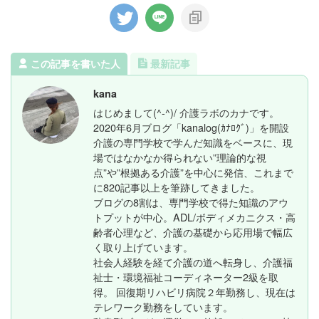
この記事を書いた人
最新記事
kana
はじめまして(^-^)/ 介護ラボのカナです。
2020年6月ブログ「kanalog(ｶﾅﾛｸﾞ)」を開設
介護の専門学校で学んだ知識をベースに、現
場ではなかなか得られない”理論的な視
点”や”根拠ある介護”を中心に発信、これまで
に820記事以上を筆跡してきました。
ブログの8割は、専門学校で得た知識のアウ
トプットが中心。ADL/ボディメカニクス・高
齢者心理など、介護の基礎から応用場で幅広
く取り上げています。
社会人経験を経て介護の道へ転身し、介護福
祉士・環境福祉コーディネーター2級を取
得。 回復期リハビリ病院２年勤務し、現在は
テレワーク勤務をしています。