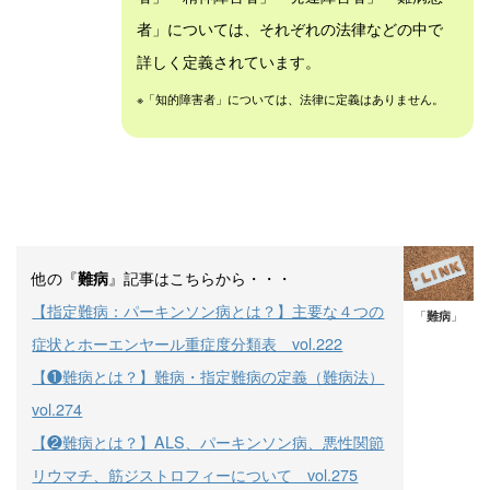
者」については、それぞれの法律などの中で
詳しく定義されています。
※「知的障害者」については、法律に定義はありません。
他の『
』記事はこちらから・・・
難病
【指定難病：パーキンソン病とは？】主要な４つの
「
難病
」
症状とホーエンヤール重症度分類表 vol.222
【❶難病とは？】難病・指定難病の定義（難病法）
vol.274
【❷難病とは？】ALS、パーキンソン病、悪性関節
リウマチ、筋ジストロフィーについて vol.275