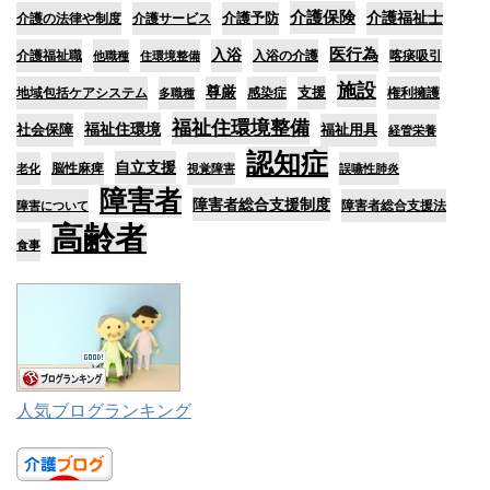
介護保険
介護予防
介護福祉士
介護の法律や制度
介護サービス
医行為
入浴
介護福祉職
入浴の介護
喀痰吸引
他職種
住環境整備
施設
尊厳
支援
地域包括ケアシステム
感染症
権利擁護
多職種
福祉住環境整備
福祉住環境
社会保障
福祉用具
経管栄養
認知症
自立支援
脳性麻痺
老化
視覚障害
誤嚥性肺炎
障害者
障害者総合支援制度
障害者総合支援法
障害について
高齢者
食事
人気ブログランキング