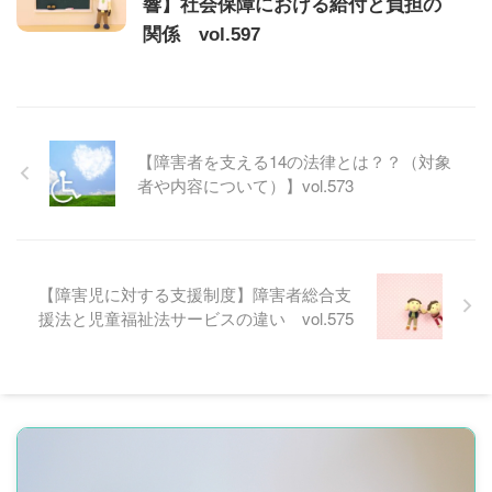
響】社会保障における給付と負担の
関係 vol.597
【障害者を支える14の法律とは？？（対象
者や内容について）】vol.573
【障害児に対する支援制度】障害者総合支
援法と児童福祉法サービスの違い vol.575