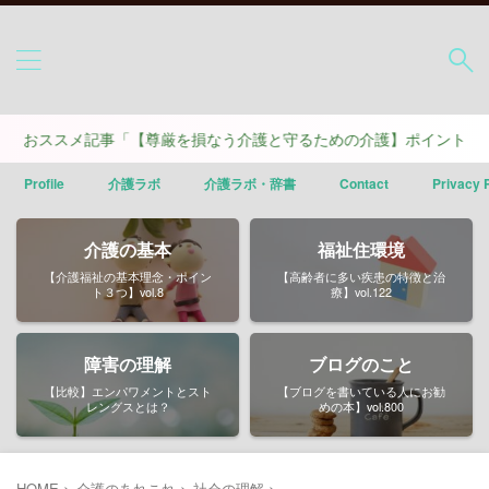
スメ記事「【尊厳を損なう介護と守るための介護】ポイントは４つ」
Profile
介護ラボ
介護ラボ・辞書
Contact
Privacy 
介護の基本
福祉住環境
【介護福祉の基本理念・ポイン
【高齢者に多い疾患の特徴と治
ト３つ】vol.8
療】vol.122
障害の理解
ブログのこと
【比較】エンパワメントとスト
【ブログを書いている人にお勧
レングスとは？
めの本】vol.800
HOME
>
介護のあれこれ
>
社会の理解
>