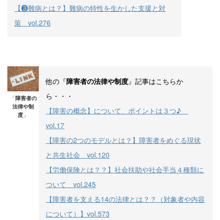
【❸難病とは？】難病の特性を生かした支援と対
策 vol.276
他の『
』記事はこちらか
障害者の法律や制度
ら・・・
「
障害者の
法律や制
【障害の概念】について、ポイントは３つ♪
度
」
vol.17
【障害の2つのモデルとは？】障害者をめぐる現状
と共生社会 vol.120
【労働保険とは？？】社会扶助や社会手当４種類に
ついて vol.245
【障害者を支える14の法律とは？？（対象者や内容
について）】vol.573