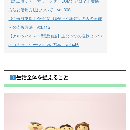
【認知症ケア・マッピング（DCM）とは？】実施
方法と活用方法について vol.398
【④家族支援】介護福祉職が行う認知症の人の家族
への支援方法 vol.412
【アルツハイマー型認知症】主な５つの症状と６つ
のコミュニケーションの基本 vol.446
生活全体を捉えること