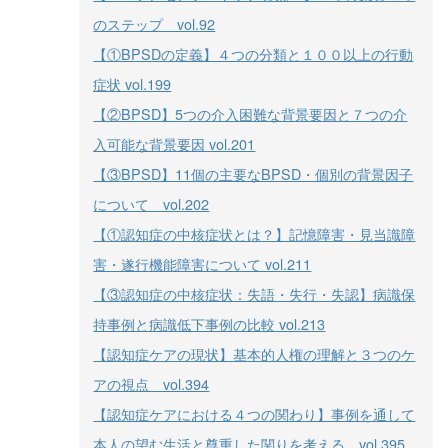
のステップ vol.92
【①BPSDの定義】４つの分類と１００以上の行動
症状 vol.199
【②BPSD】5つの介入困難な背景要因と７つの介
入可能な背景要因 vol.201
【③BPSD】11個の主要なBPSD・個別の背景因子
について vol.202
【①認知症の中核症状とは？】記憶障害・見当識障
害・遂行機能障害について vol.211
【③認知症の中核症状：失語・失行・失認】病識保
持事例と病識低下事例の比較 vol.213
【認知症ケアの現状】基本的人権の理解と３つのケ
アの視点 vol.394
【認知症ケアにおける４つの関わり】事例を通して
本人の望む生活と尊重した関りを考える vol.395