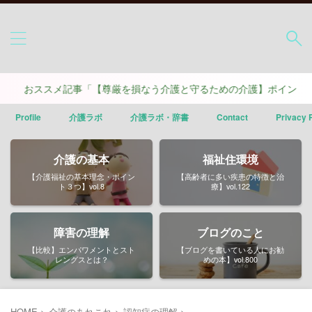
ススメ記事「【尊厳を損なう介護と守るための介護】ポイントは４つ」
Profile
介護ラボ
介護ラボ・辞書
Contact
Privacy 
介護の基本
福祉住環境
【介護福祉の基本理念・ポイン
【高齢者に多い疾患の特徴と治
ト３つ】vol.8
療】vol.122
障害の理解
ブログのこと
【比較】エンパワメントとスト
【ブログを書いている人にお勧
レングスとは？
めの本】vol.800
HOME
>
介護のあれこれ
>
認知症の理解
>