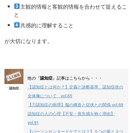
主観的情報と客観的情報を合わせて捉えるこ
と
共感的に理解すること
が大切になります。
他の『
』記事はこちらから・・・
認知症
【認知症とは何か？】定義と診断基準、認知症状の
「
認知症
」
全体像について vol.65
【①認知症の病理】脳の構造と症状との関係 vol.69
認知症の人の心理【不安・喪失感を抱く理由】
vol.91
【パーソンセンタードケアとは？】５つの葉と３つ