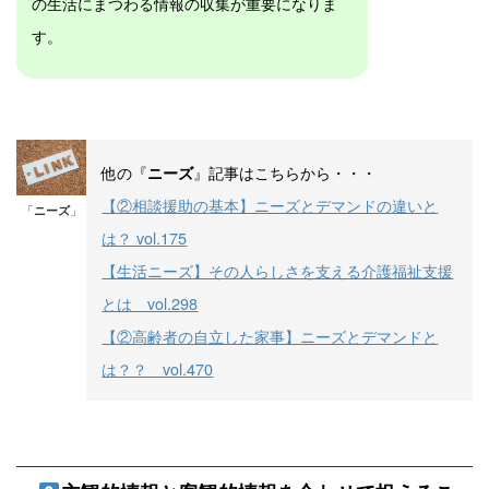
の生活にまつわる情報の収集が重要になりま
す。
他の『
』記事はこちらから・・・
ニーズ
【②相談援助の基本】ニーズとデマンドの違いと
「
ニーズ
」
は？ vol.175
【生活ニーズ】その人らしさを支える介護福祉支援
とは vol.298
【②高齢者の自立した家事】ニーズとデマンドと
は？？ vol.470