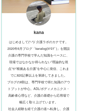
kana
はじめまして(^-^)/ 介護ラボのカナです。
2020年6月ブログ「kanalog(ｶﾅﾛｸﾞ)」を開設
介護の専門学校で学んだ知識をベースに、
現場ではなかなか得られない”理論的な視
点”や”根拠ある介護”を中心に発信、これま
でに820記事以上を筆跡してきました。
ブログの8割は、専門学校で得た知識のアウ
トプットが中心。ADL/ボディメカニクス・
高齢者心理など、介護の基礎から応用場で
幅広く取り上げています。
社会人経験を経て介護の道へ転身し、介護