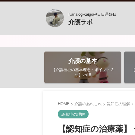
Kanalog-kaigo@日日是好日
介護ラボ
介護の基本
【介護福祉の基本理念・ポイント３
つ】vol.8
HOME
>
介護のあれこれ
>
認知症の理解
>
認知症の理解
【認知症の治療薬】