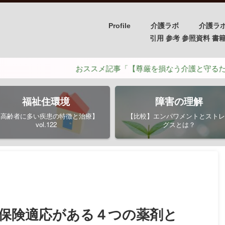
Profile
介護ラボ
介護ラ
引用 参考 参照資料 書籍/PH
おススメ記事「【尊厳を損なう介護と守るための介護】
福祉住環境
障害の理解
【高齢者に多い疾患の特徴と治療】
【比較】エンパワメントとストレ
vol.122
グスとは？
 保険適応がある４つの薬剤と