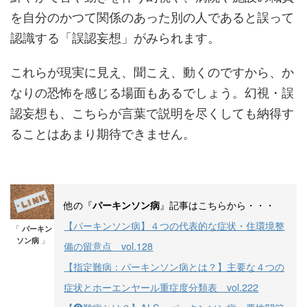
を自分のかつて関係のあった別の人であると誤って
認識する「誤認妄想」がみられます。
これらが現実に見え、聞こえ、動くのですから、か
なりの恐怖を感じる場面もあるでしょう。幻視・誤
認妄想も、こちらが言葉で説明を尽くしても納得す
ることはあまり期待できません。
他の『
』記事はこちらから・・・
パーキンソン病
【パーキンソン病】４つの代表的な症状・住環境整
「
パーキン
ソン病
」
備の留意点 vol.128
【指定難病：パーキンソン病とは？】主要な４つの
症状とホーエンヤール重症度分類表 vol.222