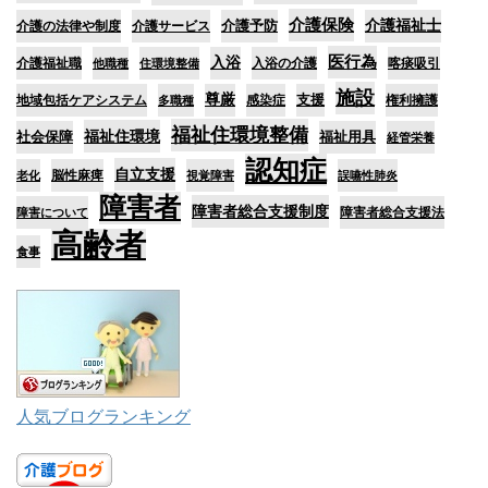
介護保険
介護予防
介護福祉士
介護の法律や制度
介護サービス
医行為
入浴
介護福祉職
入浴の介護
喀痰吸引
他職種
住環境整備
施設
尊厳
支援
地域包括ケアシステム
感染症
権利擁護
多職種
福祉住環境整備
福祉住環境
社会保障
福祉用具
経管栄養
認知症
自立支援
脳性麻痺
老化
視覚障害
誤嚥性肺炎
障害者
障害者総合支援制度
障害者総合支援法
障害について
高齢者
食事
人気ブログランキング