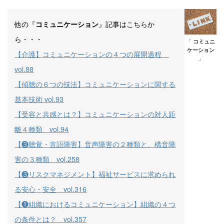
他の『
』記事はこちらか
コミュニケーション
ら・・・
「
コミュニ
ケーション
【介護】コミュニケーションの４つの展開過程
」
vol.88
【傾聴の６つの技法】コミュニケーションに関する
基本技術 vol.93
【受容と共感とは？】コミュニケーションの対人距
離４種類 vol.94
【❸聴覚・言語障害】音声障害の２種類と、構音障
害の３種類 vol.258
【❸リスクマネジメント】福祉サービスに求められ
る安心・安全 vol.316
【❶組織におけるコミュニケーション】組織の４つ
の条件とは？ vol.357