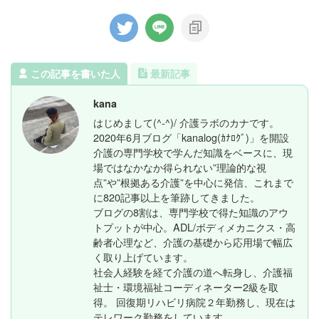
この記事を書いた人
最新記事
kana
はじめまして(^-^)/ 介護ラボのカナです。
2020年6月ブログ「kanalog(ｶﾅﾛｸﾞ)」を開設
介護の専門学校で学んだ知識をベースに、現
場ではなかなか得られない”理論的な視
点”や”根拠ある介護”を中心に発信、これまで
に820記事以上を筆跡してきました。
ブログの8割は、専門学校で得た知識のアウ
トプットが中心。ADL/ボディメカニクス・高
齢者心理など、介護の基礎から応用場で幅広
く取り上げています。
社会人経験を経て介護の道へ転身し、介護福
祉士・環境福祉コーディネーター2級を取
得。 回復期リハビリ病院２年勤務し、現在は
テレワーク勤務をしています。