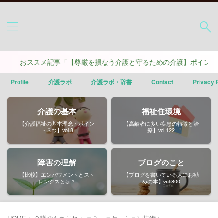
ススメ記事「【尊厳を損なう介護と守るための介護】ポイントは４つ」
Profile
介護ラボ
介護ラボ・辞書
Contact
Privacy 
介護の基本
福祉住環境
【介護福祉の基本理念・ポイン
【高齢者に多い疾患の特徴と治
ト３つ】vol.8
療】vol.122
障害の理解
ブログのこと
【比較】エンパワメントとスト
【ブログを書いている人にお勧
レングスとは？
めの本】vol.800
HOME
>
介護のあれこれ
>
コミュニケーション技術
>