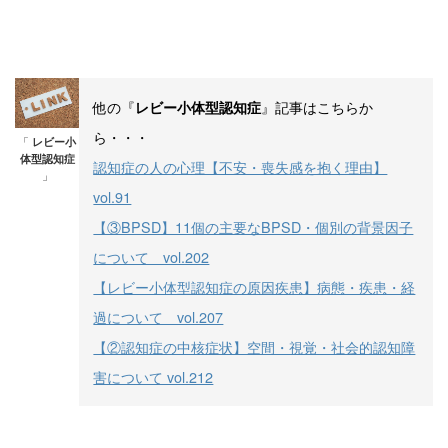
他の『
』記事はこちらか
レビー小体型認知症
ら・・・
「
レビー小
体型認知症
認知症の人の心理【不安・喪失感を抱く理由】
」
vol.91
【③BPSD】11個の主要なBPSD・個別の背景因子
について vol.202
【レビー小体型認知症の原因疾患】病態・疾患・経
過について vol.207
【②認知症の中核症状】空間・視覚・社会的認知障
害について vol.212