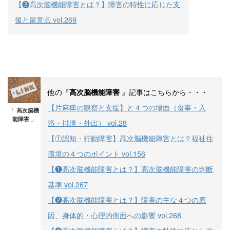
【❸高次脳機能障害とは？】障害の特性に応じた支
援と留意点 vol.269
他の『
』記事はこちらから・・・
高次脳機能障害
【片麻痺の観察と支援】と４つの場面（食事・入
「
高次脳機
能障害
」
浴・排泄・外出） vol.28
【①認知・行動障害】高次脳機能障害とは？福祉住
環境の４つのポイント vol.156
【❶高次脳機能障害とは？】高次脳機能障害の判断
基準 vol.267
【❷高次脳機能障害とは？】障害の主な４つの原
因、身体的・心理的側面への影響 vol.268