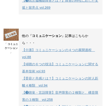
【❸高次脳機能障害とは？】障害の特性に応じた支
援と留意点 vol.269
他の『
』記事はこちらか
コミュニケーション
ら・・・
「
コミュニ
ケーション
【介護】コミュニケーションの４つの展開過程
」
vol.88
【傾聴の６つの技法】コミュニケーションに関する
基本技術 vol.93
【受容と共感とは？】コミュニケーションの対人距
離４種類 vol.94
【❸聴覚・言語障害】音声障害の２種類と、構音障
害の３種類 vol.258