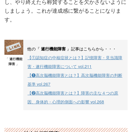
し、やり終えたら称賛することを欠かさないように
しましょう。これが達成感に繋がることになりま
す。
他の『
』記事はこちらから・・・
遂行機能障害
【①認知症の中核症状とは？】記憶障害・見当識障
「
遂行機能
障害
」
害・遂行機能障害について vol.211
【❶高次脳機能障害とは？】高次脳機能障害の判断
基準 vol.267
【❷高次脳機能障害とは？】障害の主な４つの原
因、身体的・心理的側面への影響 vol.268