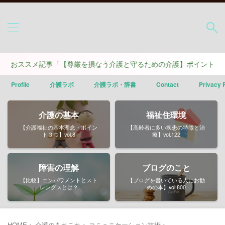
スメ記事「【尊厳を損なう介護と守るための介護】ポイントは４つ」
Profile
介護ラボ
介護ラボ・辞書
Contact
Privacy 
介護の基本
福祉住環境
【介護福祉の基本理念・ポイン
【高齢者に多い疾患の特徴と治
ト３つ】vol.8
療】vol.122
障害の理解
ブログのこと
【比較】エンパワメントとスト
【ブログを書いている人にお勧
レングスとは？
めの本】vol.800
HOME
>
介護のあれこれ
>
コミュニケーション技術
>