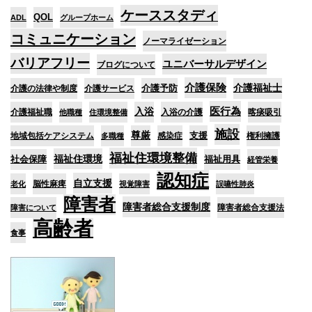
ケーススタディ
QOL
ADL
グループホーム
コミュニケーション
ノーマライゼーション
バリアフリー
ユニバーサルデザイン
ブログについて
介護保険
介護予防
介護福祉士
介護の法律や制度
介護サービス
医行為
入浴
介護福祉職
入浴の介護
喀痰吸引
他職種
住環境整備
施設
尊厳
支援
地域包括ケアシステム
感染症
権利擁護
多職種
福祉住環境整備
福祉住環境
社会保障
福祉用具
経管栄養
認知症
自立支援
脳性麻痺
老化
視覚障害
誤嚥性肺炎
障害者
障害者総合支援制度
障害者総合支援法
障害について
高齢者
食事