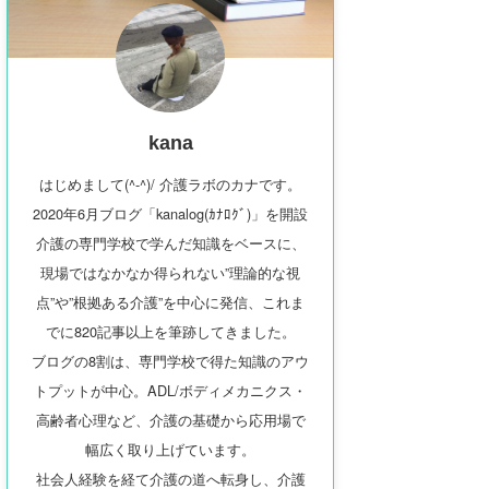
kana
はじめまして(^-^)/ 介護ラボのカナです。
2020年6月ブログ「kanalog(ｶﾅﾛｸﾞ)」を開設
介護の専門学校で学んだ知識をベースに、
現場ではなかなか得られない”理論的な視
点”や”根拠ある介護”を中心に発信、これま
でに820記事以上を筆跡してきました。
ブログの8割は、専門学校で得た知識のアウ
トプットが中心。ADL/ボディメカニクス・
高齢者心理など、介護の基礎から応用場で
幅広く取り上げています。
社会人経験を経て介護の道へ転身し、介護