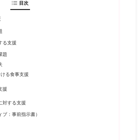
目次
援
題
する支援
課題
夫
おける食事支援
支援
に対する支援
ィブ：事前指示書）