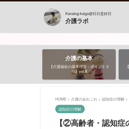
Kanalog-kaigo@日日是好日
介護ラボ
介護の基本
【介護福祉の基本理念・ポイント３
つ】vol.8
HOME
>
介護のあれこれ
>
認知症の理解
>
認知症の理解
【②高齢者・認知症