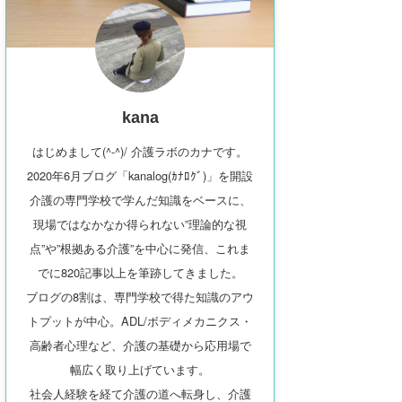
kana
はじめまして(^-^)/ 介護ラボのカナです。
2020年6月ブログ「kanalog(ｶﾅﾛｸﾞ)」を開設
介護の専門学校で学んだ知識をベースに、
現場ではなかなか得られない”理論的な視
点”や”根拠ある介護”を中心に発信、これま
でに820記事以上を筆跡してきました。
ブログの8割は、専門学校で得た知識のアウ
トプットが中心。ADL/ボディメカニクス・
高齢者心理など、介護の基礎から応用場で
幅広く取り上げています。
社会人経験を経て介護の道へ転身し、介護