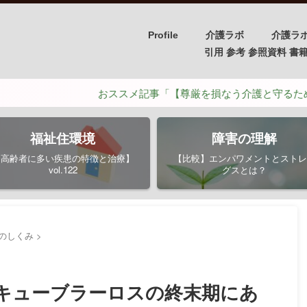
Profile
介護ラボ
介護ラ
引用 参考 参照資料 書籍/PH
おススメ記事「【尊厳を損なう介護と守るための介護】ポ
福祉住環境
障害の理解
【高齢者に多い疾患の特徴と治療】
【比較】エンパワメントとストレ
vol.122
グスとは？
のしくみ
>
キューブラーロスの終末期にあ