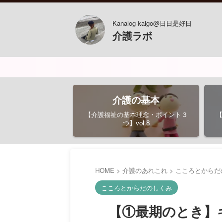
Kanalog-kaigo@日日是好日
介護ラボ
介護の基本
【介護福祉の基本理念・ポイント３
つ】vol.8
HOME
>
介護のあれこれ
>
こころとからだ
こころとからだのしくみ
【①最期のとき】