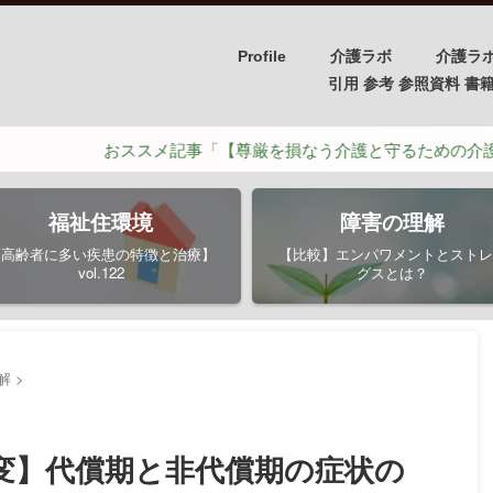
Profile
介護ラボ
介護ラ
引用 参考 参照資料 書籍/PH
おススメ記事「【尊厳を損なう介護と守るための介護】ポイントは
福祉住環境
障害の理解
【高齢者に多い疾患の特徴と治療】
【比較】エンパワメントとストレ
vol.122
グスとは？
解
>
変】代償期と非代償期の症状の