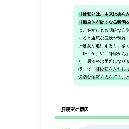
肝硬変とは、本来は柔ら
肝臓全体が硬くなる状態
は、必ずしもも明確な自
くると重篤な症状が現れ
肝硬変が進行すると、多
「肝不全」や「肝臓がん
り一層治療は困難になり
従って、
肝硬変をきたし
適切な治療介入を行うこ
肝硬変の原因