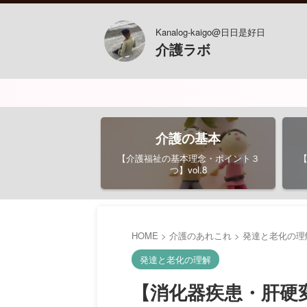
Kanalog-kaigo@日日是好日
介護ラボ
介護の基本
【介護福祉の基本理念・ポイント３
つ】vol.8
HOME
>
介護のあれこれ
>
発達と老化の理
発達と老化の理解
【消化器疾患・肝硬