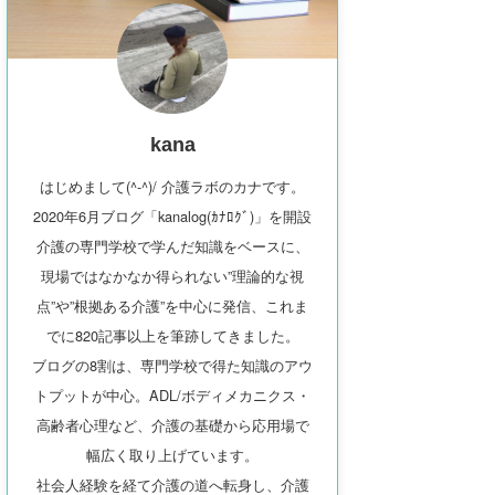
kana
はじめまして(^-^)/ 介護ラボのカナです。
2020年6月ブログ「kanalog(ｶﾅﾛｸﾞ)」を開設
介護の専門学校で学んだ知識をベースに、
現場ではなかなか得られない”理論的な視
点”や”根拠ある介護”を中心に発信、これま
でに820記事以上を筆跡してきました。
ブログの8割は、専門学校で得た知識のアウ
トプットが中心。ADL/ボディメカニクス・
高齢者心理など、介護の基礎から応用場で
幅広く取り上げています。
社会人経験を経て介護の道へ転身し、介護