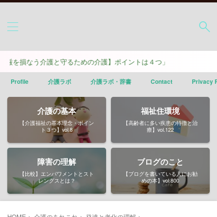
なう介護と守るための介護】ポイントは４つ」
Profile
介護ラボ
介護ラボ・辞書
Contact
Privacy 
介護の基本
福祉住環境
【介護福祉の基本理念・ポイン
【高齢者に多い疾患の特徴と治
ト３つ】vol.8
療】vol.122
障害の理解
ブログのこと
【比較】エンパワメントとスト
【ブログを書いている人にお勧
レングスとは？
めの本】vol.800
HOME
>
介護のあれこれ
>
発達と老化の理解
>