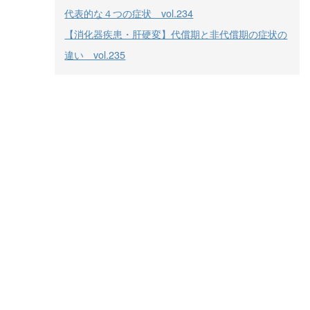
代表的な４つの症状 vol.234
【消化器疾患・肝硬変】代償期と非代償期の症状の
違い vol.235