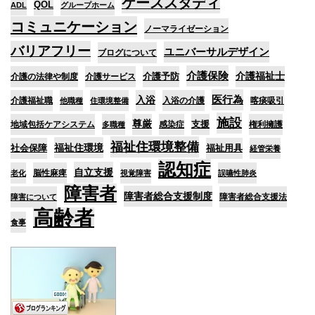
ケーススタディ
QOL
ADL
グループホーム
コミュニケーション
ノーマライゼーション
バリアフリー
ユニバーサルデザイン
ブログについて
介護保険
介護予防
介護福祉士
介護の法律や制度
介護サービス
医行為
入浴
介護福祉職
入浴の介護
喀痰吸引
他職種
住環境整備
施設
尊厳
支援
地域包括ケアシステム
感染症
権利擁護
多職種
福祉住環境整備
福祉住環境
社会保障
福祉用具
経管栄養
認知症
自立支援
脳性麻痺
老化
視覚障害
誤嚥性肺炎
障害者
障害者総合支援制度
障害者総合支援法
障害について
高齢者
食事