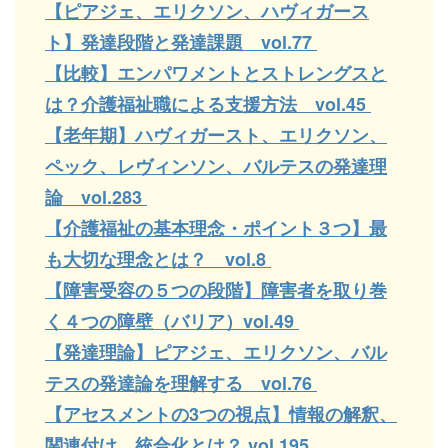
【ピアジェ、エリクソン、ハヴィガース
ト】発達段階と発達課題 vol.77
【比較】エンパワメントとストレングスと
は？介護福祉職による支援方法 vol.45
【老年期】ハヴィガースト、エリクソン、
ペック、レヴィンソン、バルテスの発達理
論 vol.283
【介護福祉の基本理念・ポイント３つ】最
も大切な理念とは？ vol.8
【障害受容の５つの段階】障害者を取り巻
く４つの障壁（バリア）vol.49
【発達理論】ピアジェ、エリクソン、バル
テスの発達論を理解する vol.76
【アセスメントの3つの視点】情報の解釈、
関連付け、統合化とは？ vol.195