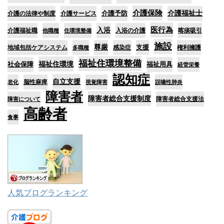
介護保険
介護予防
介護福祉士
介護の法律や制度
介護サービス
医行為
入浴
介護福祉職
入浴の介護
喀痰吸引
他職種
住環境整備
施設
尊厳
支援
地域包括ケアシステム
感染症
権利擁護
多職種
福祉住環境整備
福祉住環境
社会保障
福祉用具
経管栄養
認知症
自立支援
脳性麻痺
老化
視覚障害
誤嚥性肺炎
障害者
障害者総合支援制度
障害者総合支援法
障害について
高齢者
食事
人気ブログランキング