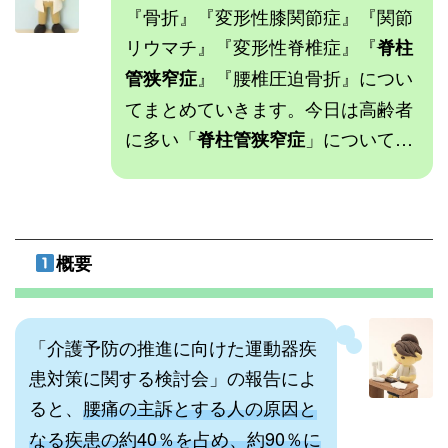
『骨折』『変形性膝関節症』『関節
リウマチ』『変形性脊椎症』『
脊柱
』『腰椎圧迫骨折』につい
管狭窄症
てまとめていきます。今日は高齢者
に多い「
」について…
脊柱管狭窄症
概要
「介護予防の推進に向けた運動器疾
患対策に関する検討会」の報告によ
ると、
腰痛の主訴とする人の原因と
なる疾患の約40％を占め、約90％に