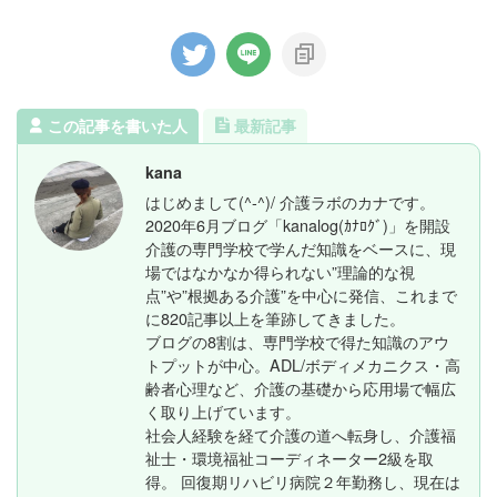
この記事を書いた人
最新記事
kana
はじめまして(^-^)/ 介護ラボのカナです。
2020年6月ブログ「kanalog(ｶﾅﾛｸﾞ)」を開設
介護の専門学校で学んだ知識をベースに、現
場ではなかなか得られない”理論的な視
点”や”根拠ある介護”を中心に発信、これまで
に820記事以上を筆跡してきました。
ブログの8割は、専門学校で得た知識のアウ
トプットが中心。ADL/ボディメカニクス・高
齢者心理など、介護の基礎から応用場で幅広
く取り上げています。
社会人経験を経て介護の道へ転身し、介護福
祉士・環境福祉コーディネーター2級を取
得。 回復期リハビリ病院２年勤務し、現在は