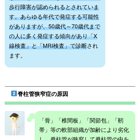
歩行障害が認められるとされていま
す。あらゆる年代で発症する可能性
がありますが、50歳代～70歳代まで
の人に多く発症する傾向があり「X
線検査」と「MRI検査」で診断
され
ます。
脊柱管狭窄症の原因
「骨」「椎間板」「関節包」「靭
帯」等の軟部組織が加齢により劣化
し、脊柱管が狭窄して脊柱管の中を