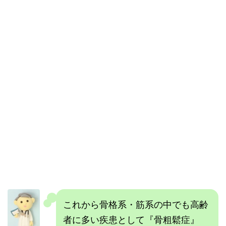
これから骨格系・筋系の中でも高齢
者に多い疾患として『骨粗鬆症』