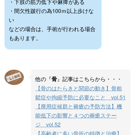
・下肢の筋力低下や麻痺がある
・間欠性跛行の為100ｍ以上歩けな
い
などの場合は、手術が行われる場合
もあります。
他の『
』記事はこちらから・・・
骨
【骨のはたらきと関節の動き】骨粗
鬆症や拘縮予防に必要なこと vol.51
【廃用症候群と褥瘡の予防方法】機
能低下の影響と４つの褥瘡ステー
ジ vol.52
【高齢者に多い骨折の特徴と治療】