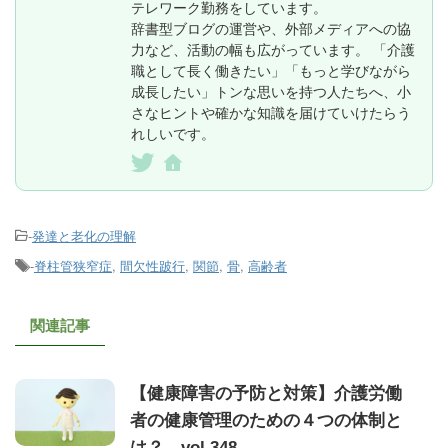
テレワーク勤務をしています。
辞書型ブログの運営や、外部メディアへの協
力など、活動の幅も広がっています。 「介護
職として長く働きたい」「もっと学びながら
成長したい」トンな思いを持つ人たちへ、小
さなヒントや確かな知識を届けていけたらう
れしいです。
-
発達と老化の理解
-
脊柱管狭窄症
,
間欠性跛行
,
関節
,
骨
,
高齢者
関連記事
【健康障害の予防と対策】介護労働
者の健康管理のための４つの体制と
は？ vol.348