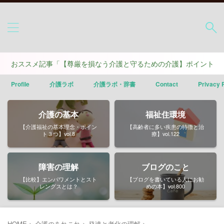
スメ記事「【尊厳を損なう介護と守るための介護】ポイントは４つ」
Profile
介護ラボ
介護ラボ・辞書
Contact
Privacy 
介護の基本
福祉住環境
【介護福祉の基本理念・ポイン
【高齢者に多い疾患の特徴と治
ト３つ】vol.8
療】vol.122
障害の理解
ブログのこと
【比較】エンパワメントとスト
【ブログを書いている人にお勧
レングスとは？
めの本】vol.800
HOME
>
介護のあれこれ
>
発達と老化の理解
>