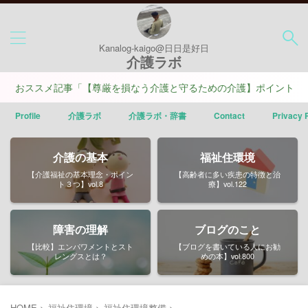
Kanalog-kaigo@日日是好日
介護ラボ
スメ記事「【尊厳を損なう介護と守るための介護】ポイントは４つ」
Profile
介護ラボ
介護ラボ・辞書
Contact
Privacy 
介護の基本
福祉住環境
【介護福祉の基本理念・ポイン
【高齢者に多い疾患の特徴と治
ト３つ】vol.8
療】vol.122
障害の理解
ブログのこと
【比較】エンパワメントとスト
【ブログを書いている人にお勧
レングスとは？
めの本】vol.800
HOME
>
福祉住環境
>
福祉住環境整備
>