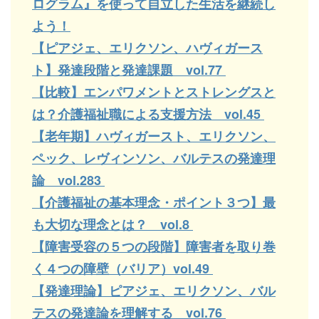
ログラム』を使って自立した生活を継続し
よう！
【ピアジェ、エリクソン、ハヴィガース
ト】発達段階と発達課題 vol.77
【比較】エンパワメントとストレングスと
は？介護福祉職による支援方法 vol.45
【老年期】ハヴィガースト、エリクソン、
ペック、レヴィンソン、バルテスの発達理
論 vol.283
【介護福祉の基本理念・ポイント３つ】最
も大切な理念とは？ vol.8
【障害受容の５つの段階】障害者を取り巻
く４つの障壁（バリア）vol.49
【発達理論】ピアジェ、エリクソン、バル
テスの発達論を理解する vol.76