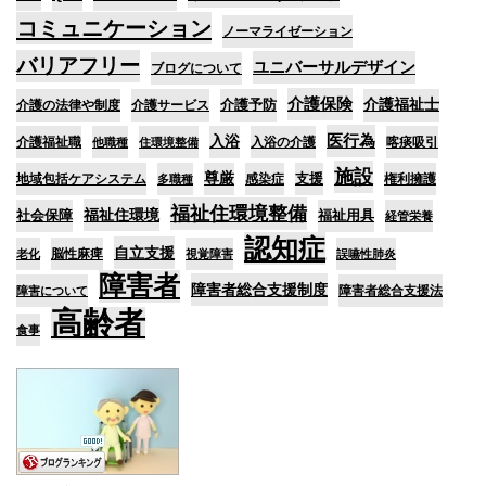
コミュニケーション
ノーマライゼーション
バリアフリー
ユニバーサルデザイン
ブログについて
介護保険
介護予防
介護福祉士
介護の法律や制度
介護サービス
医行為
入浴
介護福祉職
入浴の介護
喀痰吸引
他職種
住環境整備
施設
尊厳
支援
地域包括ケアシステム
感染症
権利擁護
多職種
福祉住環境整備
福祉住環境
社会保障
福祉用具
経管栄養
認知症
自立支援
脳性麻痺
老化
視覚障害
誤嚥性肺炎
障害者
障害者総合支援制度
障害者総合支援法
障害について
高齢者
食事