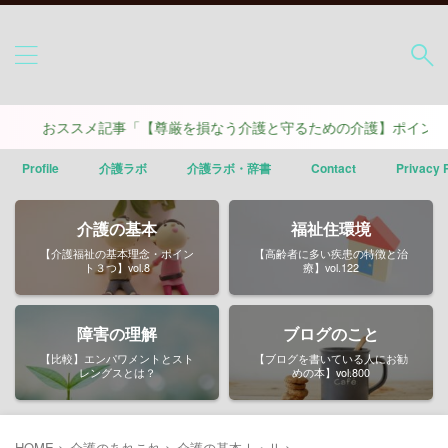
ススメ記事「【尊厳を損なう介護と守るための介護】ポイントは４つ」
Profile
介護ラボ
介護ラボ・辞書
Contact
Privacy 
介護の基本
福祉住環境
【介護福祉の基本理念・ポイン
【高齢者に多い疾患の特徴と治
ト３つ】vol.8
療】vol.122
障害の理解
ブログのこと
【比較】エンパワメントとスト
【ブログを書いている人にお勧
レングスとは？
めの本】vol.800
HOME
>
介護のあれこれ
>
介護の基本Ⅰ・Ⅱ
>