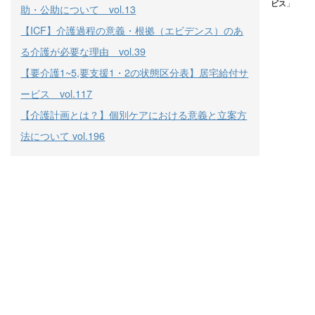
ビス
」
助・公助について vol.13
【ICF】介護過程の意義・根拠（エビデンス）のあ
る介護が必要な理由 vol.39
【要介護1~5,要支援1・2の状態区分表】居宅給付サ
ービス vol.117
【介護計画とは？】個別ケアにおける意義と立案方
法について vol.196