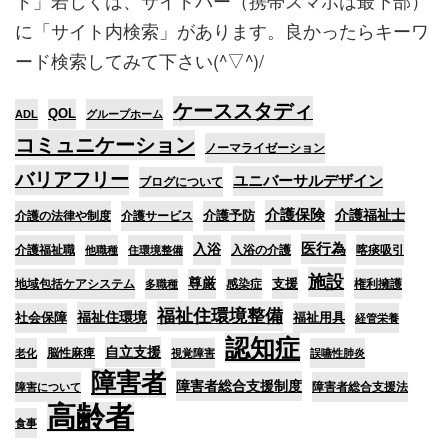
に「サイト内検索」があります。良かったらキーワ
ード検索してみて下さい(^▽^)/
ケーススタディ
QOL
ADL
グループホーム
コミュニケーション
ノーマライゼーション
バリアフリー
ユニバーサルデザイン
ブログについて
介護保険
介護予防
介護福祉士
介護の法律や制度
介護サービス
医行為
入浴
介護福祉職
入浴の介護
喀痰吸引
他職種
住環境整備
施設
尊厳
支援
地域包括ケアシステム
感染症
権利擁護
多職種
福祉住環境整備
福祉住環境
社会保障
福祉用具
経管栄養
認知症
自立支援
脳性麻痺
老化
視覚障害
誤嚥性肺炎
障害者
障害者総合支援制度
障害者総合支援法
障害について
高齢者
食事