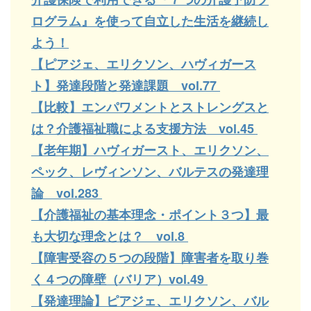
ログラム』を使って自立した生活を継続し
よう！
【ピアジェ、エリクソン、ハヴィガース
ト】発達段階と発達課題 vol.77
【比較】エンパワメントとストレングスと
は？介護福祉職による支援方法 vol.45
【老年期】ハヴィガースト、エリクソン、
ペック、レヴィンソン、バルテスの発達理
論 vol.283
【介護福祉の基本理念・ポイント３つ】最
も大切な理念とは？ vol.8
【障害受容の５つの段階】障害者を取り巻
く４つの障壁（バリア）vol.49
【発達理論】ピアジェ、エリクソン、バル