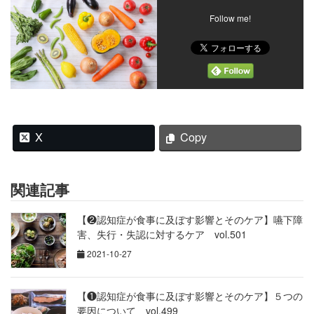
Follow me!
X
Copy
関連記事
【❷認知症が食事に及ぼす影響とそのケア】嚥下障
害、失行・失認に対するケア vol.501
2021-10-27
【❶認知症が食事に及ぼす影響とそのケア】５つの
要因について vol.499