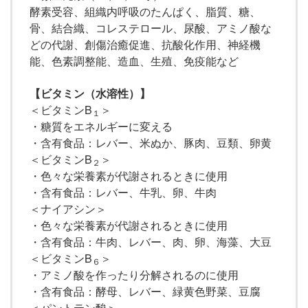
酵素受容、組織内呼吸のたんぱく、脂質、糖、
骨、結合織、コレステロール、尿酸、アミノ酸な
どの代謝、創傷治癒促進、抗酸化作用、神経機
能、色素調整能、造血、生殖、免疫能など
【ビタミン（水溶性）】
＜ビタミンB
＞
１
・糖質をエネルギーに変える
・含有食品：レバー、米ぬか、豚肉、豆類、卵黄
＜ビタミンB
＞
２
・色々な栄養素が代謝されるときに使用
・含有食品：レバー、牛乳、卵、牛肉
＜ナイアシン＞
・色々な栄養素が代謝されるときに使用
・含有食品：牛肉、レバー、肉、卵、海藻、大豆
＜ビタミンB
＞
６
・アミノ酸を作ったり分解されるのに使用
・含有食品：酵母、レバー、緑黄色野菜、豆腐
＜パントテン酸＞