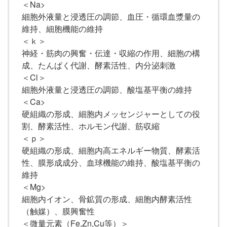
＜Na>
細胞外液量と浸透圧の調節、血圧・循環血漿量の
維持、細胞機能の維持
＜ｋ＞
神経・筋肉の興奮・伝達・収縮の作用、細胞の構
成、たんぱく代謝、酵素活性、内分泌刺激
＜Cl＞
細胞外液量と浸透圧の調節、酸塩基平衡の維持
＜Ca>
硬組織の形成、細胞内メッセンジャーとしての役
割、酵素活性、ホルモン代謝、筋収縮
＜ｐ＞
硬組織の形成、細胞内高エネルギー物質、酵素活
性、膜形成成分、血球機能の維持、酸塩基平衡の
維持
＜Mg>
細胞内イオン、骨鉱質の形成、細胞内酵素活性
（触媒）、膜興奮性
＜微量元素（Fe,Zn,Cu等）＞