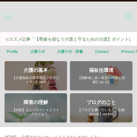
メ記事「【尊厳を損なう介護と守るための介護】ポイントは４つ」
Profile
介護ラボ
介護ラボ・辞書
Contact
Privacy 
介護の基本
福祉住環境
【介護福祉の基本理念・ポイン
【高齢者に多い疾患の特徴と治
ト３つ】vol.8
療】vol.122
障害の理解
ブログのこと
【比較】エンパワメントとスト
【ブログを書いている人にお勧
レングスとは？
めの本】vol.800
HOME
>
介護のあれこれ
>
こころとからだのしくみ
>