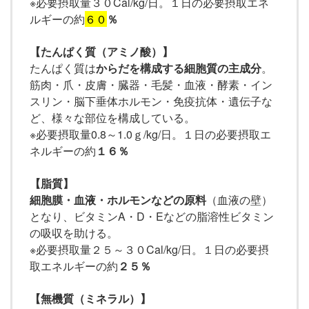
※必要摂取量３０Cal/kg/日。１日の必要摂取エネ
ルギーの約
６０
％
【たんぱく質（アミノ酸）】
たんぱく質は
からだを構成する細胞質の主成分
。
筋肉・爪・皮膚・臓器・毛髪・血液・酵素・イン
スリン・脳下垂体ホルモン・免疫抗体・遺伝子な
ど、様々な部位を構成している。
※必要摂取量0.8～1.0ｇ/kg/日。１日の必要摂取エ
ネルギーの約
１６％
【脂質】
細胞膜・血液・ホルモンなどの原料
（血液の壁）
となり、ビタミンA・D・Eなどの脂溶性ビタミン
の吸収を助ける。
※必要摂取量２５～３０Cal/kg/日。１日の必要摂
取エネルギーの約
２５％
【無機質（ミネラル）】