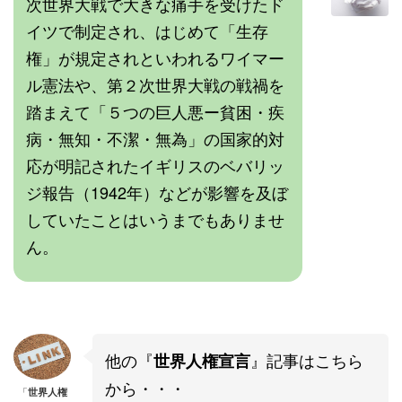
次世界大戦で大きな痛手を受けたド
イツで制定され、はじめて「生存
権」が規定されといわれるワイマー
ル憲法や、第２次世界大戦の戦禍を
踏まえて「５つの巨人悪ー貧困・疾
病・無知・不潔・無為」の国家的対
応が明記されたイギリスのベバリッ
ジ報告（1942年）などが影響を及ぼ
していたことはいうまでもありませ
ん。
他の『
』記事はこちら
世界人権宣言
から・・・
「
世界人権