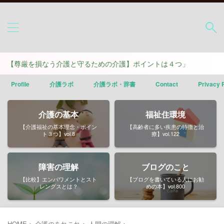
を損なう介護と守るための介護】ポイントは４つ」
Profile
介護ラボ
介護ラボ・辞書
Contact
Privacy 
介護の基本
福祉住環境
【介護福祉の基本理念・ポイン
【高齢者に多い疾患の特徴と治
ト３つ】vol.8
療】vol.122
障害の理解
ブログのこと
【比較】エンパワメントとスト
【ブログを書いている人にお勧
レングスとは？
めの本】vol.800
HOME
>
介護のあれこれ
>
人間の理解
>