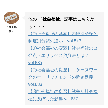
他の 『
』記事はこちらか
社会福祉
ら・・・
「
社会福
祉
」
【②社会保障の基本】内容別分類と
制度別分類の違い vol.517
【①社会福祉の変遷】社会福祉の出
発点・エリザベス救貧法とは？
vol.635
【②社会福祉の変遷】「ケースワー
クの母」リッチモンドの問題定義
vol.636
【③社会福祉の変遷】戦争が社会福
祉に及ぼした影響 vol.637