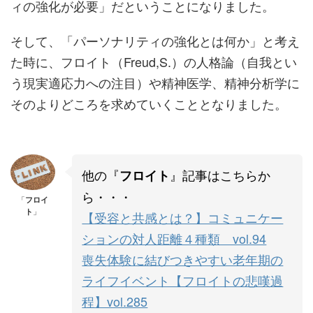
ィの強化が必要」だということになりました。
そして、「パーソナリティの強化とは何か」と考え
た時に、フロイト（Freud,S.）の人格論（自我とい
う現実適応力への注目）や精神医学、精神分析学に
そのよりどころを求めていくこととなりました。
他の『
』記事はこちらか
フロイト
ら・・・
「
フロイ
ト
」
【受容と共感とは？】コミュニケー
ションの対人距離４種類 vol.94
喪失体験に結びつきやすい老年期の
ライフイベント【フロイトの悲嘆過
程】vol.285