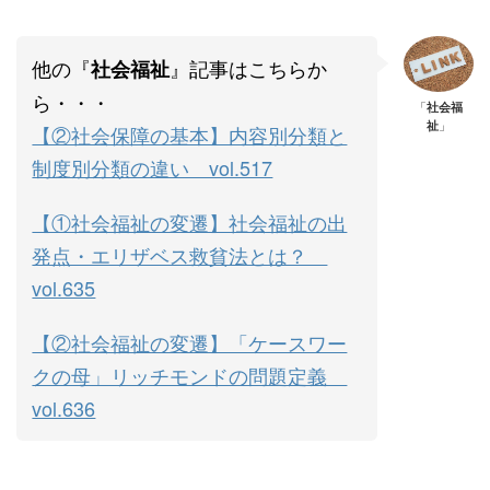
他の『
』記事はこちらか
社会福祉
ら・・・
「
社会福
祉
」
【②社会保障の基本】内容別分類と
制度別分類の違い vol.517
【①社会福祉の変遷】社会福祉の出
発点・エリザベス救貧法とは？
vol.635
【②社会福祉の変遷】「ケースワー
クの母」リッチモンドの問題定義
vol.636