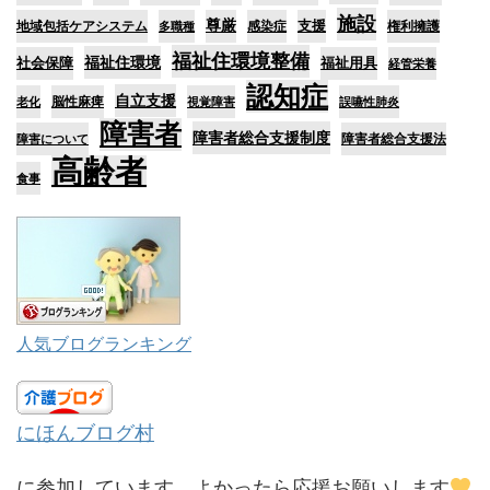
施設
尊厳
支援
地域包括ケアシステム
感染症
権利擁護
多職種
福祉住環境整備
福祉住環境
社会保障
福祉用具
経管栄養
認知症
自立支援
脳性麻痺
老化
視覚障害
誤嚥性肺炎
障害者
障害者総合支援制度
障害者総合支援法
障害について
高齢者
食事
人気ブログランキング
にほんブログ村
に参加しています。よかったら応援お願いします