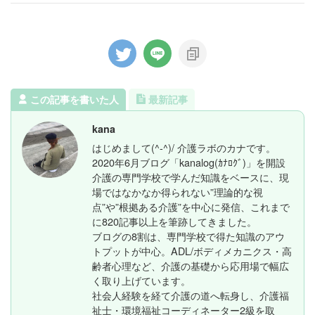
この記事を書いた人
最新記事
kana
はじめまして(^-^)/ 介護ラボのカナです。
2020年6月ブログ「kanalog(ｶﾅﾛｸﾞ)」を開設
介護の専門学校で学んだ知識をベースに、現
場ではなかなか得られない”理論的な視
点”や”根拠ある介護”を中心に発信、これまで
に820記事以上を筆跡してきました。
ブログの8割は、専門学校で得た知識のアウ
トプットが中心。ADL/ボディメカニクス・高
齢者心理など、介護の基礎から応用場で幅広
く取り上げています。
社会人経験を経て介護の道へ転身し、介護福
祉士・環境福祉コーディネーター2級を取