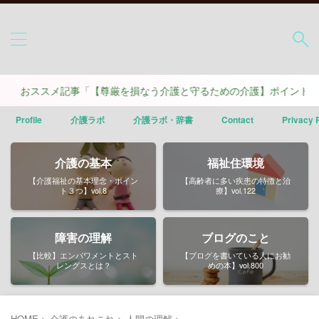
ススメ記事「【尊厳を損なう介護と守るための介護】ポイントは４つ」
Profile
介護ラボ
介護ラボ・辞書
Contact
Privacy 
介護の基本
福祉住環境
【介護福祉の基本理念・ポイン
【高齢者に多い疾患の特徴と治
ト３つ】vol.8
療】vol.122
障害の理解
ブログのこと
【比較】エンパワメントとスト
【ブログを書いている人にお勧
レングスとは？
めの本】vol.800
HOME
>
介護のあれこれ
>
人間の理解
>