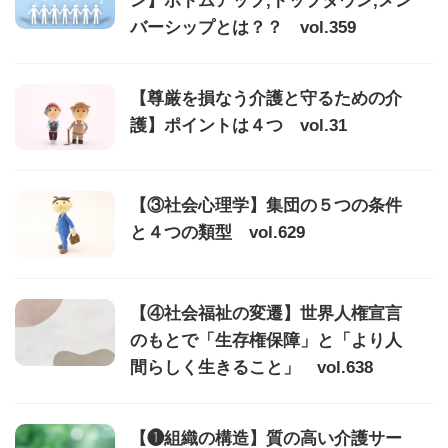
ン】ボトムアップ,トップダウン,メン
バーシップとは？？ vol.359
【尊厳を損なう介護と守るための介
護】ポイントは４つ vol.31
【③社会心理学】集団の５つの条件
と４つの類型 vol.629
【④社会福祉の変遷】世界人権宣言
のもとで「生存権保障」と「より人
間らしく生きること」 vol.638
【❶組織の構造】質の高い介護サー