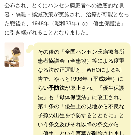
公布され、とくにハンセン病患者への徹底的な収
容・隔離・撲滅政策が実施され、治療が可能となっ
た戦後も、1948年（昭和23年）の「優生保護法」
に引き継がれることとなりました。
その後の「全国ハンセン氏病療養所
患者協議会（全患協）等による度重
なる法改正運動と、WHOによる勧
告で、やっと1996年（平成8年）に
が廃止され、「優生保護
らい予防法
法」も「母体保護法」に改正され、
第１条の「優生上の見地から不良な
子孫の出生を予防するとともに」と
いう条文及びそれ以降の条文から
「優生」という言葉が削除されまし