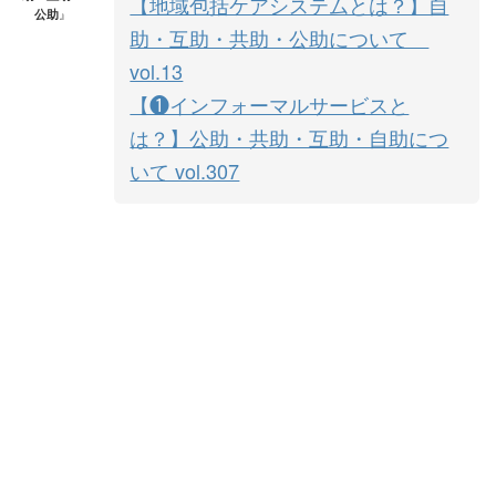
【地域包括ケアシステムとは？】自
公助
』
助・互助・共助・公助について
vol.13
【❶インフォーマルサービスと
は？】公助・共助・互助・自助につ
いて vol.307