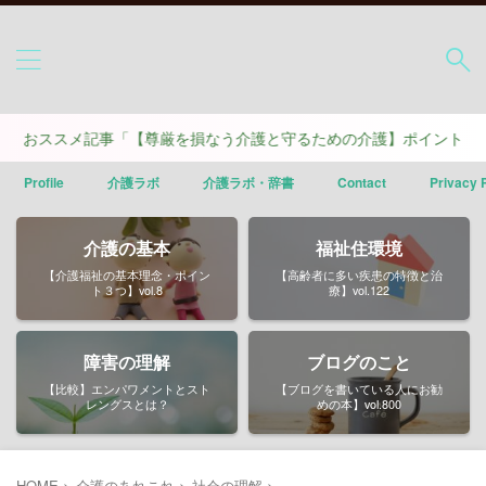
スメ記事「【尊厳を損なう介護と守るための介護】ポイントは４つ」
Profile
介護ラボ
介護ラボ・辞書
Contact
Privacy 
介護の基本
福祉住環境
【介護福祉の基本理念・ポイン
【高齢者に多い疾患の特徴と治
ト３つ】vol.8
療】vol.122
障害の理解
ブログのこと
【比較】エンパワメントとスト
【ブログを書いている人にお勧
レングスとは？
めの本】vol.800
HOME
>
介護のあれこれ
>
社会の理解
>