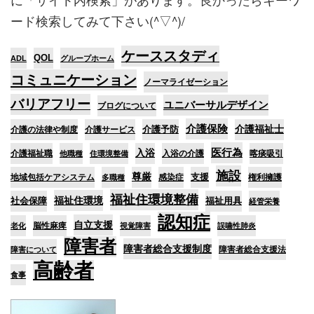
ード検索してみて下さい(^▽^)/
ケーススタディ
QOL
ADL
グループホーム
コミュニケーション
ノーマライゼーション
バリアフリー
ユニバーサルデザイン
ブログについて
介護保険
介護予防
介護福祉士
介護の法律や制度
介護サービス
医行為
入浴
介護福祉職
入浴の介護
喀痰吸引
他職種
住環境整備
施設
尊厳
支援
地域包括ケアシステム
感染症
権利擁護
多職種
福祉住環境整備
福祉住環境
社会保障
福祉用具
経管栄養
認知症
自立支援
脳性麻痺
老化
視覚障害
誤嚥性肺炎
障害者
障害者総合支援制度
障害者総合支援法
障害について
高齢者
食事