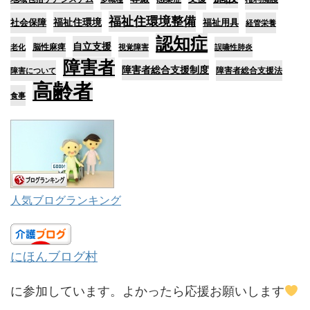
福祉住環境整備
福祉住環境
社会保障
福祉用具
経管栄養
認知症
自立支援
脳性麻痺
老化
視覚障害
誤嚥性肺炎
障害者
障害者総合支援制度
障害者総合支援法
障害について
高齢者
食事
人気ブログランキング
にほんブログ村
に参加しています。よかったら応援お願いします