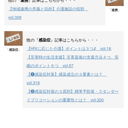
【地域連携の意義と目的】介護施設の役割
「
連携
」
vol.309
他の『
』記事はこちらから・・・
感染症
【HIVに応じた介護】ポイントは３つ♪ vol.16
「
感染症
」
【災害時の生活支援】災害直後の支援方法４つ、安
眠のポイント６つ vol.57
【❶感染症対策】感染成立の３要素とは？
vol.319
【❷感染症対策の３原則】標準予防策・スタンダー
ドプリコーションの重要性とは？ vol.320