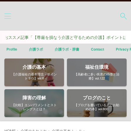
記事「【尊厳を損なう介護と守るための介護】ポイントは４つ」
Profile
介護ラボ
介護ラボ・辞書
Contact
Privacy 
介護の基本
福祉住環境
【介護福祉の基本理念・ポイン
【高齢者に多い疾患の特徴と治
ト３つ】vol.8
療】vol.122
障害の理解
ブログのこと
【比較】エンパワメントとスト
【ブログを書いている人にお勧
レングスとは？
めの本】vol.800
HOME
>
介護のあれこれ
>
介護の基本Ⅰ・Ⅱ
>