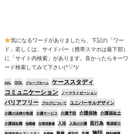
気になるワードがありましたら、下記の「ワー
ド」若しくは、サイドバー（携帯スマホは最下部）
に「サイト内検索」があります。良かったらキーワ
ード検索してみて下さい(^▽^)/
ケーススタディ
QOL
ADL
グループホーム
コミュニケーション
ノーマライゼーション
バリアフリー
ユニバーサルデザイン
ブログについて
介護保険
介護予防
介護福祉士
介護の法律や制度
介護サービス
医行為
入浴
介護福祉職
入浴の介護
喀痰吸引
他職種
住環境整備
施設
尊厳
支援
地域包括ケアシステム
感染症
権利擁護
多職種