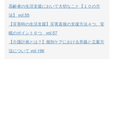
高齢者の生活支援において大切なこと【１０の方
法】 vol.55
【災害時の生活支援】災害直後の支援方法４つ、安
眠のポイント６つ vol.57
【介護計画とは？】個別ケアにおける意義と立案方
法について vol.196