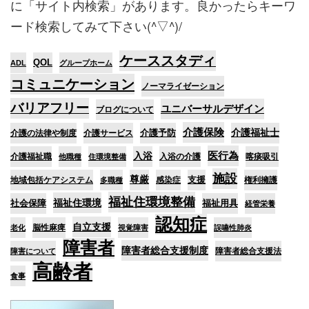
に「サイト内検索」があります。良かったらキーワ
ード検索してみて下さい(^▽^)/
ケーススタディ
QOL
ADL
グループホーム
コミュニケーション
ノーマライゼーション
バリアフリー
ユニバーサルデザイン
ブログについて
介護保険
介護予防
介護福祉士
介護の法律や制度
介護サービス
医行為
入浴
介護福祉職
入浴の介護
喀痰吸引
他職種
住環境整備
施設
尊厳
支援
地域包括ケアシステム
感染症
権利擁護
多職種
福祉住環境整備
福祉住環境
社会保障
福祉用具
経管栄養
認知症
自立支援
脳性麻痺
老化
視覚障害
誤嚥性肺炎
障害者
障害者総合支援制度
障害者総合支援法
障害について
高齢者
食事