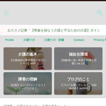
スメ記事「【尊厳を損なう介護と守るための介護】ポイントは４つ」
Profile
介護ラボ
介護ラボ・辞書
Contact
Privacy 
介護の基本
福祉住環境
【介護福祉の基本理念・ポイン
【高齢者に多い疾患の特徴と治
ト３つ】vol.8
療】vol.122
障害の理解
ブログのこと
【比較】エンパワメントとスト
【ブログを書いている人にお勧
レングスとは？
めの本】vol.800
HOME
>
介護のあれこれ
>
介護の基本Ⅰ・Ⅱ
>