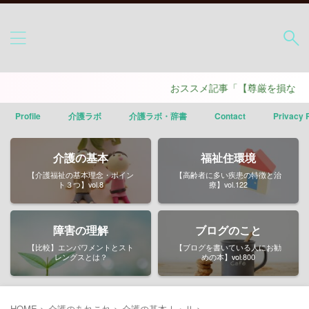
おススメ記事「【尊厳を損なう介護と守
Profile
介護ラボ
介護ラボ・辞書
Contact
Privacy 
介護の基本
福祉住環境
【介護福祉の基本理念・ポイン
【高齢者に多い疾患の特徴と治
ト３つ】vol.8
療】vol.122
障害の理解
ブログのこと
【比較】エンパワメントとスト
【ブログを書いている人にお勧
レングスとは？
めの本】vol.800
HOME
>
介護のあれこれ
>
介護の基本Ⅰ・Ⅱ
>