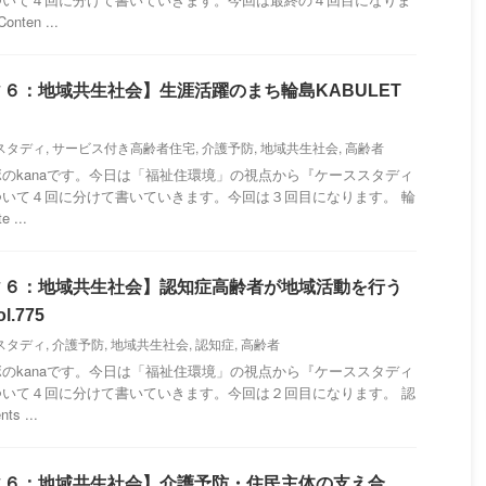
ten ...
６：地域共生社会】生涯活躍のまち輪島KABULET
スタディ
,
サービス付き高齢者住宅
,
介護予防
,
地域共生社会
,
高齢者
のkanaです。今日は「福祉住環境」の視点から『ケーススタディ
いて４回に分けて書いていきます。今回は３回目になります。 輪
 ...
ィ６：地域共生社会】認知症高齢者が地域活動を行う
.775
スタディ
,
介護予防
,
地域共生社会
,
認知症
,
高齢者
のkanaです。今日は「福祉住環境」の視点から『ケーススタディ
いて４回に分けて書いていきます。今回は２回目になります。 認
s ...
ィ６：地域共生社会】介護予防・住民主体の支え合