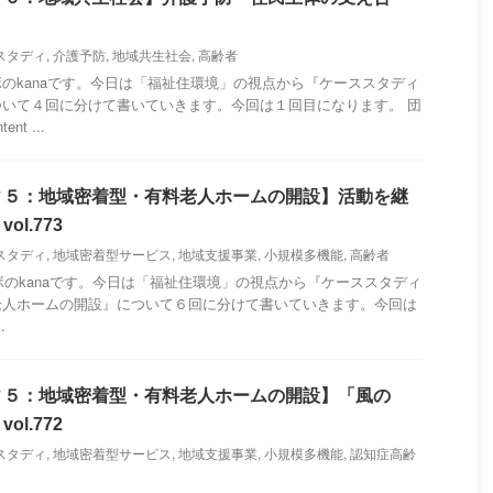
スタディ
,
介護予防
,
地域共生社会
,
高齢者
のkanaです。今日は「福祉住環境」の視点から『ケーススタディ
いて４回に分けて書いていきます。今回は１回目になります。 団
t ...
ィ５：地域密着型・有料老人ホームの開設】活動を継
l.773
スタディ
,
地域密着型サービス
,
地域支援事業
,
小規模多機能
,
高齢者
のkanaです。今日は「福祉住環境」の視点から『ケーススタディ
老人ホームの開設』について６回に分けて書いていきます。今回は
.
ィ５：地域密着型・有料老人ホームの開設】「風の
l.772
スタディ
,
地域密着型サービス
,
地域支援事業
,
小規模多機能
,
認知症高齢