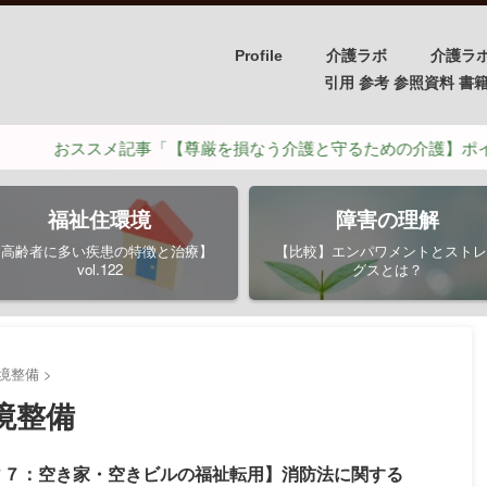
Profile
介護ラボ
介護ラ
引用 参考 参照資料 書籍/PH
スメ記事「【尊厳を損なう介護と守るための介護】ポイントは４つ
福祉住環境
障害の理解
【高齢者に多い疾患の特徴と治療】
【比較】エンパワメントとストレ
vol.122
グスとは？
境整備
>
境整備
ィ７：空き家・空きビルの福祉転用】消防法に関する