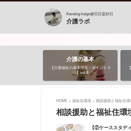
Kanalog-kaigo@日日是好日
介護ラボ
おス
介護の基本
【介護福祉の基本理念・ポイント３
つ】vol.8
HOME
>
福祉住環境
>
相談援助と福祉住環
相談援助と福祉住環
【②ケーススタデ