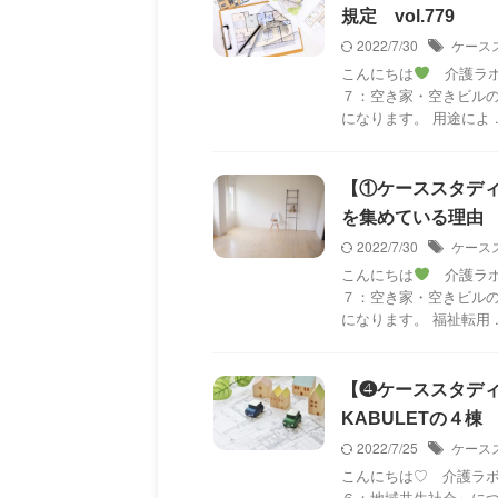
規定 vol.779
2022/7/30
ケース
こんにちは
介護ラボ
７：空き家・空きビル
になります。 用途によ ..
【①ケーススタデ
を集めている理由 vo
2022/7/30
ケース
こんにちは
介護ラボ
７：空き家・空きビル
になります。 福祉転用 ..
【❹ケーススタデ
KABULETの４棟 v
2022/7/25
ケース
こんにちは♡ 介護ラボ
６：地域共生社会』に