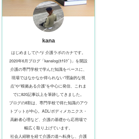
kana
はじめまして(^-^)/ 介護ラボのカナです。
2020年6月ブログ「kanalog(ｶﾅﾛｸﾞ)」を開設
介護の専門学校で学んだ知識をベースに、
現場ではなかなか得られない”理論的な視
点”や”根拠ある介護”を中心に発信、これま
でに820記事以上を筆跡してきました。
ブログの8割は、専門学校で得た知識のアウ
トプットが中心。ADL/ボディメカニクス・
高齢者心理など、介護の基礎から応用場で
幅広く取り上げています。
社会人経験を経て介護の道へ転身し、介護