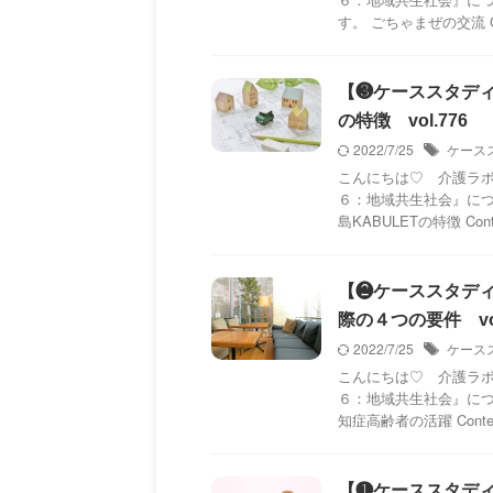
す。 ごちゃまぜの交流 Con
【❸ケーススタディ
の特徴 vol.776
2022/7/25
ケース
こんにちは♡ 介護ラボ
６：地域共生社会』につ
島KABULETの特徴 Conte
【❷ケーススタデ
際の４つの要件 vol
2022/7/25
ケース
こんにちは♡ 介護ラボ
６：地域共生社会』につ
知症高齢者の活躍 Content
【❶ケーススタデ