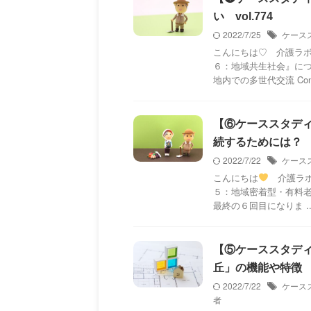
い vol.774
2022/7/25
ケース
こんにちは♡ 介護ラボ
６：地域共生社会』につ
地内での多世代交流 Conten
【⑥ケーススタデ
続するためには？ vo
2022/7/22
ケース
こんにちは
介護ラボ
５：地域密着型・有料
最終の６回目になりま ..
【⑤ケーススタデ
丘」の機能や特徴 vo
2022/7/22
ケース
者