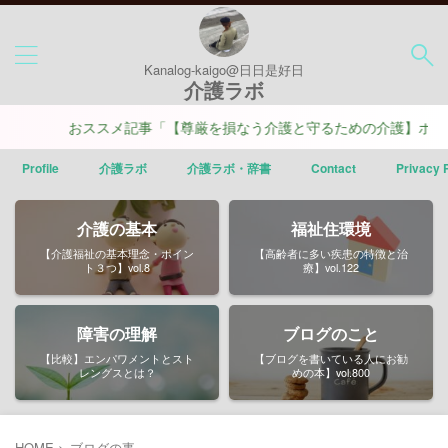
Kanalog-kaigo@日日是好日
介護ラボ
おススメ記事「【尊厳を損なう介護と守るための介護】ポイン
Profile
介護ラボ
介護ラボ・辞書
Contact
Privacy 
介護の基本
福祉住環境
【介護福祉の基本理念・ポイン
【高齢者に多い疾患の特徴と治
ト３つ】vol.8
療】vol.122
障害の理解
ブログのこと
【比較】エンパワメントとスト
【ブログを書いている人にお勧
レングスとは？
めの本】vol.800
HOME
>
ブログの事