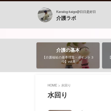
Kanalog-kaigo@日日是好日
介護ラボ
介護の基本
【介護福祉の基本理念・ポイント３
つ】vol.8
HOME
>
水回り
水回り