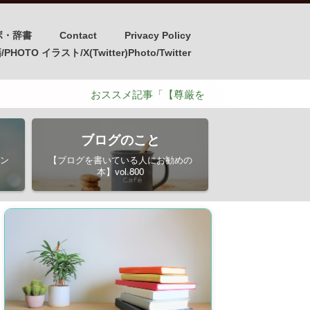
ボ・辞書
Contact
Privacy Policy
OTO イラスト/X(Twitter)Photo/Twitter
おススメ記事「【尊厳を損なう介護と守るための介護】ポ
ブログのこと
ン
【ブログを書いている人にお勧めの
本】vol.800