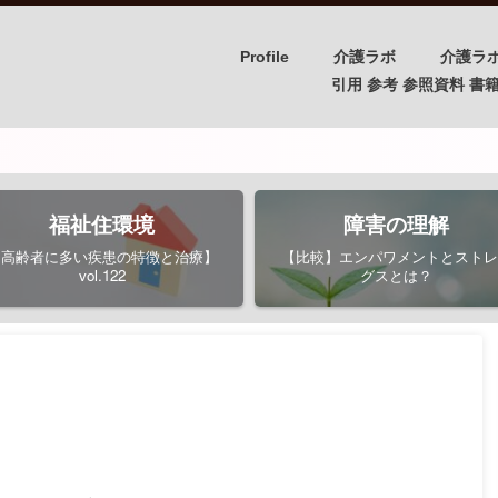
Profile
介護ラボ
介護ラ
引用 参考 参照資料 書籍/PH
福祉住環境
障害の理解
【高齢者に多い疾患の特徴と治療】
【比較】エンパワメントとストレ
vol.122
グスとは？