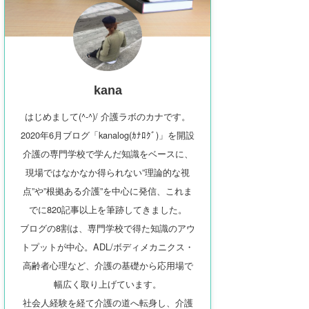
kana
はじめまして(^-^)/ 介護ラボのカナです。
2020年6月ブログ「kanalog(ｶﾅﾛｸﾞ)」を開設
介護の専門学校で学んだ知識をベースに、
現場ではなかなか得られない”理論的な視
点”や”根拠ある介護”を中心に発信、これま
でに820記事以上を筆跡してきました。
ブログの8割は、専門学校で得た知識のアウ
トプットが中心。ADL/ボディメカニクス・
高齢者心理など、介護の基礎から応用場で
幅広く取り上げています。
社会人経験を経て介護の道へ転身し、介護