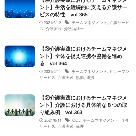
【④介護実践におけるチームマネジメ
ント】生活を継続的に支える介護サー
ビスの特性 vol.365
2021/6/12
チームマネジメント
,
介護サービ
ス
,
介護実践
,
介護福祉士
【③介護実践におけるチームマネジメ
ント】全体を捉え連携や協働を進め
る vol.364
2021/6/11
チームマネジメント
,
ヒューマン
サービス
,
介護実践
,
協働
,
連携
【②介護実践におけるチームマネジメ
ント】介護における具体的な８つの取
り組み例 vol.363
2021/6/11
QOL
,
チームマネジメント
,
介護
サービス
,
介護実践
,
倫理