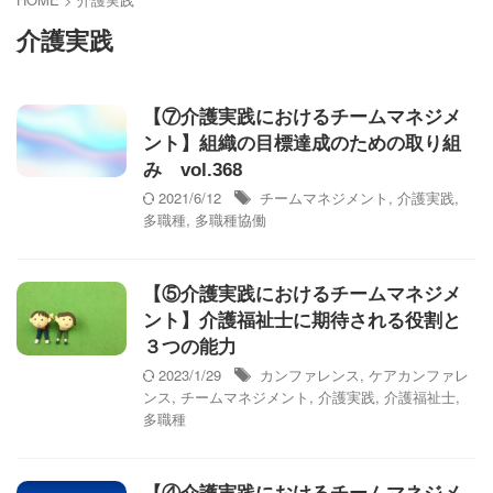
介護実践
【⑦介護実践におけるチームマネジメ
ント】組織の目標達成のための取り組
み vol.368
2021/6/12
チームマネジメント
,
介護実践
,
多職種
,
多職種協働
【⑤介護実践におけるチームマネジメ
ント】介護福祉士に期待される役割と
３つの能力
2023/1/29
カンファレンス
,
ケアカンファレ
ンス
,
チームマネジメント
,
介護実践
,
介護福祉士
,
多職種