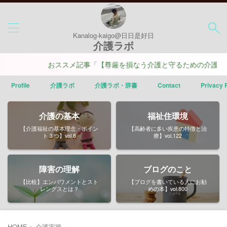
Kanalog-kaigo@日日是好日
介護ラボ
おススメ記事「【尊厳を損なう介護と守るための介護】ポイ
Profile
介護ラボ
介護ラボ・辞書
Contact
Privacy 
介護の基本
福祉住環境
【介護福祉の基本理念・ポイン
【高齢者に多い疾患の特徴と治
ト３つ】vol.8
療】vol.122
障害の理解
ブログのこと
【比較】エンパワメントとスト
【ブログを書いている人にお勧
レングスとは？
めの本】vol.800
HOME
>
介護実践