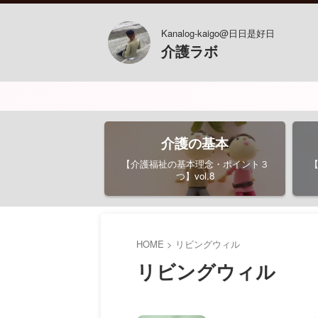
Kanalog-kaigo@日日是好日
介護ラボ
介護の基本
【介護福祉の基本理念・ポイント３
つ】vol.8
HOME
>
リビングウィル
リビングウィル