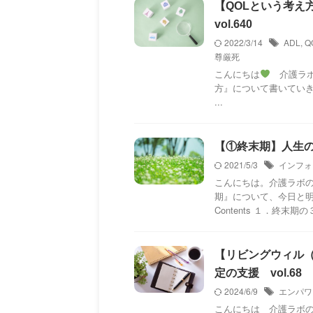
【QOLという考え
vol.640
2022/3/14
ADL
,
Q
尊厳死
こんにちは
介護ラボ
方』について書いていきます
...
【①終末期】人生の
2021/5/3
インフォ
こんにちは。介護ラボの
期』について、今日と明
Contents １．終末期の
【リビングウィル
定の支援 vol.68
2024/6/9
エンパワ
こんにちは 介護ラボ