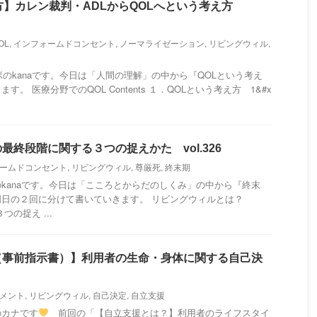
方】カレン裁判・ADLからQOLへという考え方
OL
,
インフォームドコンセント
,
ノーマライゼーション
,
リビングウィル
,
のkanaです。今日は「人間の理解」の中から『QOLという考え
。 医療分野でのQOL Contents １．QOLという考え方 1&#x
最終段階に関する３つの捉えかた vol.326
ームドコンセント
,
リビングウィル
,
尊厳死
,
終末期
kanaです。今日は「こころとからだのしくみ」の中から『終末
日の２回に分けて書いていきます。 リビングウィルとは？
３つの捉え ...
（事前指示書）】利用者の生命・身体に関する自己決
メント
,
リビングウィル
,
自己決定
,
自立支援
のカナです
前回の「【自立支援とは？】利用者のライフスタイ