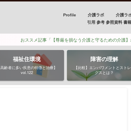
Profile
介護ラボ
介護ラ
引用 参考 参照資料 書籍/PH
おススメ記事「【尊厳を損なう介護と守るための介護】ポイントは
福祉住環境
障害の理解
【高齢者に多い疾患の特徴と治療】
【比較】エンパワメントとストレ
vol.122
グスとは？