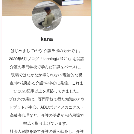
kana
はじめまして(^-^)/ 介護ラボのカナです。
2020年6月ブログ「kanalog(ｶﾅﾛｸﾞ)」を開設
介護の専門学校で学んだ知識をベースに、
現場ではなかなか得られない”理論的な視
点”や”根拠ある介護”を中心に発信、これま
でに820記事以上を筆跡してきました。
ブログの8割は、専門学校で得た知識のアウ
トプットが中心。ADL/ボディメカニクス・
高齢者心理など、介護の基礎から応用場で
幅広く取り上げています。
社会人経験を経て介護の道へ転身し、介護