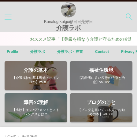
Kanalog-kaigo@日日是好日
介護ラボ
おススメ記事「【尊厳を損なう介護と守るための介護】ポイ
Profile
介護ラボ
介護ラボ・辞書
Contact
Privacy 
介護の基本
福祉住環境
【介護福祉の基本理念・ポイン
【高齢者に多い疾患の特徴と治
ト３つ】vol.8
療】vol.122
障害の理解
ブログのこと
【比較】エンパワメントとスト
【ブログを書いている人にお勧
レングスとは？
めの本】vol.800
HOME
>
生活保護