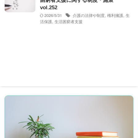
困窮者支援に関する制度・施策
vol.252
2026/5/31
介護の法律や制度
,
権利擁護
,
生
活保護
,
生活困窮者支援