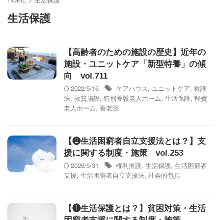
生活保護
【高齢者のための施設の歴史】近年の
施設・ユニットケア「新型特養」の傾
向 vol.711
2022/5/16
ケアハウス
,
ユニットケア
,
救護
法
,
救貧施設
,
特別養護老人ホーム
,
生活保護
,
軽費
老人ホーム
,
養老院
【❷生活困窮者自立支援法とは？】支
援に関する制度・施策 vol.253
2026/5/31
権利擁護
,
生活保護
,
生活困窮者
支援
,
生活困窮者自立支援法
,
社会的包括
【❶生活保護とは？】貧困対策・生活