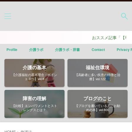
おススメ記事「【尊厳を
Profile
介護ラボ
介護ラボ・辞書
Contact
Privacy 
介護の基本
福祉住環境
【介護福祉の基本理念・ポイン
【高齢者に多い疾患の特徴と治
ト３つ】vol.8
療】vol.122
障害の理解
ブログのこと
【比較】エンパワメントとスト
【ブログを書いている人にお勧
レングスとは？
めの本】vol.800
HOME
>
救護法