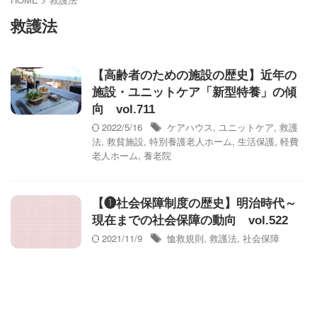
救護法
【高齢者のための施設の歴史】近年の
施設・ユニットケア「新型特養」の傾
向 vol.711
2022/5/16
ケアハウス
,
ユニットケア
,
救護
法
,
救貧施設
,
特別養護老人ホーム
,
生活保護
,
軽費
老人ホーム
,
養老院
【❶社会保障制度の歴史】明治時代～
現在までの社会保障の動向 vol.522
2021/11/9
恤救規則
,
救護法
,
社会保障