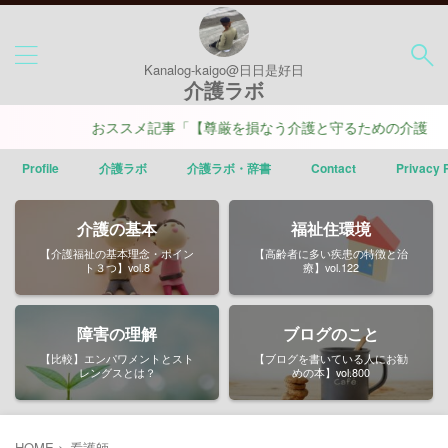
Kanalog-kaigo@日日是好日
介護ラボ
おススメ記事「【尊厳を損なう介護と守るための介護】ポイ
Profile
介護ラボ
介護ラボ・辞書
Contact
Privacy 
介護の基本
福祉住環境
【介護福祉の基本理念・ポイン
【高齢者に多い疾患の特徴と治
ト３つ】vol.8
療】vol.122
障害の理解
ブログのこと
【比較】エンパワメントとスト
【ブログを書いている人にお勧
レングスとは？
めの本】vol.800
HOME
>
看護師