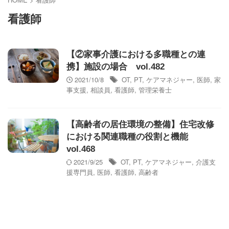
看護師
【②家事介護における多職種との連
携】施設の場合 vol.482
2021/10/8
OT
,
PT
,
ケアマネジャー
,
医師
,
家
事支援
,
相談員
,
看護師
,
管理栄養士
【高齢者の居住環境の整備】住宅改修
における関連職種の役割と機能
vol.468
2021/9/25
OT
,
PT
,
ケアマネジャー
,
介護支
援専門員
,
医師
,
看護師
,
高齢者