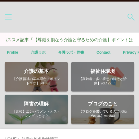
ススメ記事「【尊厳を損なう介護と守るための介護】ポイントは４つ」
Profile
介護ラボ
介護ラボ・辞書
Contact
Privacy 
介護の基本
福祉住環境
【介護福祉の基本理念・ポイン
【高齢者に多い疾患の特徴と治
ト３つ】vol.8
療】vol.122
障害の理解
ブログのこと
【比較】エンパワメントとスト
【ブログを書いている人にお勧
レングスとは？
めの本】vol.800
HOME
>
注意欠陥多動性障害