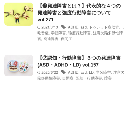
【❷発達障害とは？】代表的な４つの
発達障害と強度行動障害について
vol.271
2021/3/13
ADHD
,
asd
,
トゥレット症候群、
,
吃音症
,
学習障害
,
強度行動障害
,
注意欠陥多動性障
害
,
発達障害
,
自閉症
【②認知・行動障害】３つの発達障害
(ASD・ADHD・LD) vol.157
2025/6/22
ADHD
,
asd
,
LD
,
学習障害
,
注意欠
陥多動性障害
,
自閉症
,
認知・行動障害
,
障害