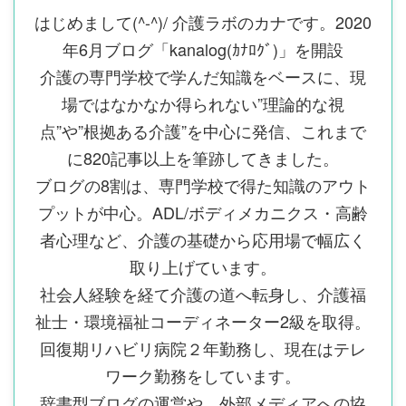
はじめまして(^-^)/ 介護ラボのカナです。2020
年6月ブログ「kanalog(ｶﾅﾛｸﾞ)」を開設
介護の専門学校で学んだ知識をベースに、現
場ではなかなか得られない”理論的な視
点”や”根拠ある介護”を中心に発信、これまで
に820記事以上を筆跡してきました。
ブログの8割は、専門学校で得た知識のアウト
プットが中心。ADL/ボディメカニクス・高齢
者心理など、介護の基礎から応用場で幅広く
取り上げています。
社会人経験を経て介護の道へ転身し、介護福
祉士・環境福祉コーディネーター2級を取得。
回復期リハビリ病院２年勤務し、現在はテレ
ワーク勤務をしています。
辞書型ブログの運営や、外部メディアへの協