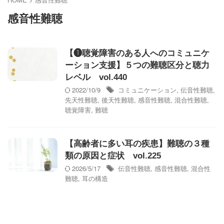
感音性難聴
【❶聴覚障害のある人へのコミュニケ
ーション支援】５つの難聴区分と聴力
レベル vol.440
2022/10/9
コミュニケーション
,
伝音性難聴
,
先天性難聴
,
後天性難聴
,
感音性難聴
,
混合性難聴
,
聴覚障害
,
難聴
【高齢者に多い耳の疾患】難聴の３種
類の原因と症状 vol.225
2026/5/17
伝音性難聴
,
感音性難聴
,
混合性
難聴
,
耳の構造