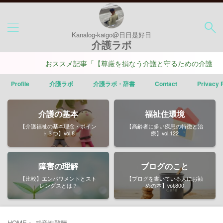
Kanalog-kaigo@日日是好日
介護ラボ
おススメ記事「【尊厳を損なう介護と守るための介護】ポイ
Profile
介護ラボ
介護ラボ・辞書
Contact
Privacy 
介護の基本
福祉住環境
【介護福祉の基本理念・ポイン
【高齢者に多い疾患の特徴と治
ト３つ】vol.8
療】vol.122
障害の理解
ブログのこと
【比較】エンパワメントとスト
【ブログを書いている人にお勧
レングスとは？
めの本】vol.800
HOME
>
感音性難聴