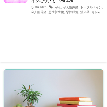
インについて vol.424
2021/8/4
がん
,
がん性疼痛
,
トータルペイン
,
全人的苦痛
,
悪性新生物
,
悪性腫瘍
,
消火器
,
胃がん