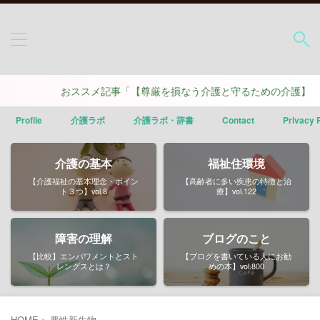
おススメ記事「【尊厳を損なう介護と守るための介護】ポイ
Profile
介護ラボ
介護ラボ・辞書
Contact
Privacy 
介護の基本
福祉住環境
【介護福祉の基本理念・ポイン
【高齢者に多い疾患の特徴と治
ト３つ】vol.8
療】vol.122
障害の理解
ブログのこと
【比較】エンパワメントとスト
【ブログを書いている人にお勧
レングスとは？
めの本】vol.800
HOME
>
悪性新生物