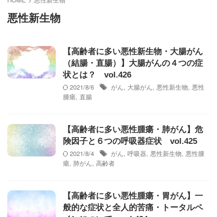
悪性新生物
【高齢者に多い悪性新生物・大腸がん
（結腸・直腸）】大腸がんの４つの症
状とは？ vol.426
2021/8/6
がん
,
大腸がん
,
悪性新生物
,
悪性
腫瘍
,
直腸
【高齢者に多い悪性腫瘍・肺がん】危
険因子と６つの呼吸器症状 vol.425
2021/8/4
がん
,
呼吸器
,
悪性新生物
,
悪性腫
瘍
,
肺がん
,
高齢者
【高齢者に多い悪性腫瘍・胃がん】一
般的な症状と全人的苦痛・トータルペ