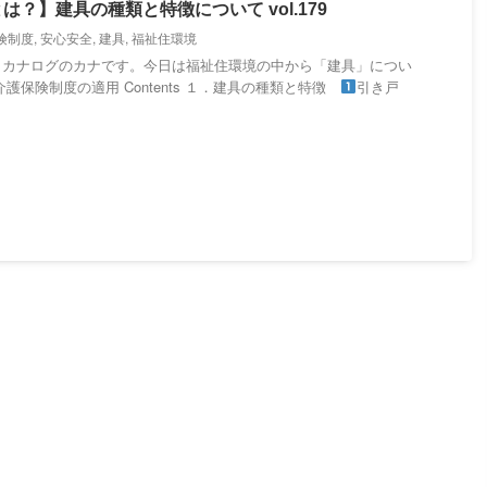
？】建具の種類と特徴について vol.179
険制度
,
安心安全
,
建具
,
福祉住環境
・カナログのカナです。今日は福祉住環境の中から「建具」につい
護保険制度の適用 Contents １．建具の種類と特徴
引き戸