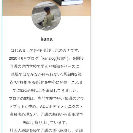
kana
はじめまして(^-^)/ 介護ラボのカナです。
2020年6月ブログ「kanalog(ｶﾅﾛｸﾞ)」を開設
介護の専門学校で学んだ知識をベースに、
現場ではなかなか得られない”理論的な視
点”や”根拠ある介護”を中心に発信、これま
でに820記事以上を筆跡してきました。
ブログの8割は、専門学校で得た知識のアウ
トプットが中心。ADL/ボディメカニクス・
高齢者心理など、介護の基礎から応用場で
幅広く取り上げています。
社会人経験を経て介護の道へ転身し、介護