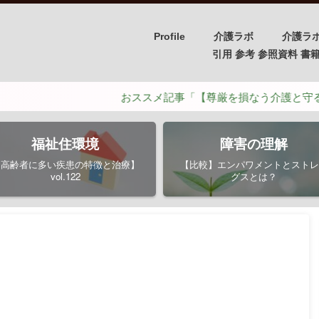
Profile
介護ラボ
介護ラ
引用 参考 参照資料 書籍/PH
おススメ記事「【尊厳を損なう介護と守るための介
福祉住環境
障害の理解
【高齢者に多い疾患の特徴と治療】
【比較】エンパワメントとストレ
vol.122
グスとは？