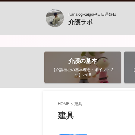
Kanalog-kaigo@日日是好日
介護ラボ
介護の基本
【介護福祉の基本理念・ポイント３
つ】vol.8
HOME
>
建具
建具