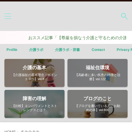
おススメ記事「【尊厳を損なう介護と守るための介護】ポイ
Profile
介護ラボ
介護ラボ・辞書
Contact
Privacy 
介護の基本
福祉住環境
【介護福祉の基本理念・ポイン
【高齢者に多い疾患の特徴と治
ト３つ】vol.8
療】vol.122
障害の理解
ブログのこと
【比較】エンパワメントとスト
【ブログを書いている人にお勧
レングスとは？
めの本】vol.800
HOME
>
多文化共生