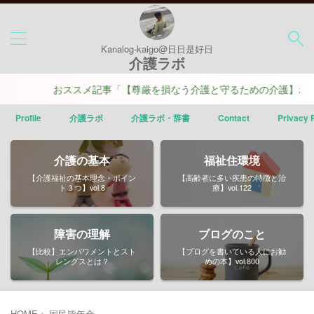
Kanalog-kaigo@日日是好日
介護ラボ
おススメ記事「【尊厳を損なう介護と守るための介護】ポイン
Profile
介護ラボ
介護ラボ・辞書
Contact
Privacy 
介護の基本
福祉住環境
【介護福祉の基本理念・ポイン
【高齢者に多い疾患の特徴と治
ト３つ】vol.8
療】vol.122
障害の理解
ブログのこと
【比較】エンパワメントとスト
【ブログを書いている人にお勧
レングスとは？
めの本】vol.800
HOME
>
国民皆年金