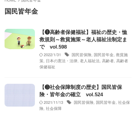
国民皆年金
【❶高齢者保健福祉】福祉の歴史・恤
救規則～救貧施策～老人福祉法制定ま
で vol.598
2022/1/31
国民皆保険
,
国民皆年金
,
救貧施
策
,
日本の憲法・法律
,
老人福祉法
,
高齢者
,
高齢者
保健福祉
【❸社会保障制度の歴史】国民皆保
険・皆年金の確立 vol.524
2021/11/13
国民皆保険
,
国民皆年金
,
社会保
険
,
社会保障