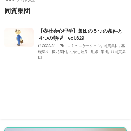
同質集団
【③社会心理学】集団の５つの条件と
４つの類型 vol.629
2022/3/1
コミュニケーション
,
同質集団
,
基
礎集団
,
機能集団
,
社会心理学
,
組織
,
集団
,
非同質集
団