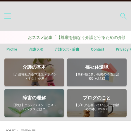
おススメ記事「【尊厳を損なう介護と守るための介護】ポイ
Profile
介護ラボ
介護ラボ・辞書
Contact
Privacy 
介護の基本
福祉住環境
【介護福祉の基本理念・ポイン
【高齢者に多い疾患の特徴と治
ト３つ】vol.8
療】vol.122
障害の理解
ブログのこと
【比較】エンパワメントとスト
【ブログを書いている人にお勧
レングスとは？
めの本】vol.800
HOME
>
同質集団