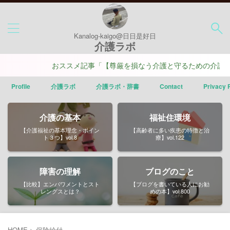
Kanalog-kaigo@日日是好日
介護ラボ
おススメ記事「【尊厳を損なう介護と守るための介護】ポ
Profile
介護ラボ
介護ラボ・辞書
Contact
Privacy 
介護の基本
福祉住環境
【介護福祉の基本理念・ポイン
【高齢者に多い疾患の特徴と治
ト３つ】vol.8
療】vol.122
障害の理解
ブログのこと
【比較】エンパワメントとスト
【ブログを書いている人にお勧
レングスとは？
めの本】vol.800
HOME
>
保険給付