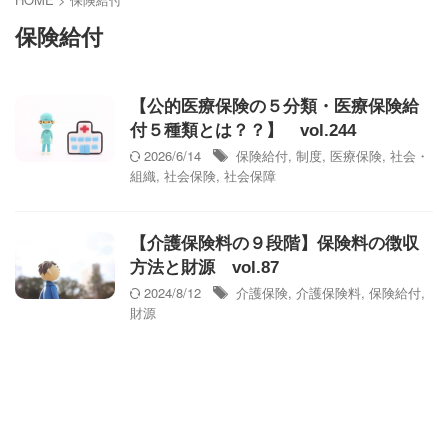
保険給付
【公的医療保険の５分類・医療保険給
付５種類とは？？】 vol.244
2026/6/14
保険給付
,
制度
,
医療保険
,
社会・
組織
,
社会保険
,
社会保障
【介護保険料の９段階】保険料の徴収
方法と財源 vol.87
2024/8/12
介護保険
,
介護保険料
,
保険給付
,
財源