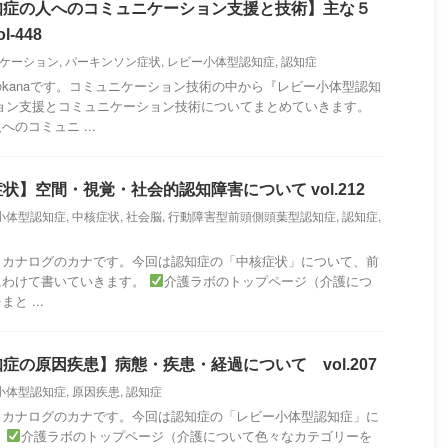
知症の人へのコミュニケーション支援と技術】主な５
-448
ケーション
,
パーキンソン症状
,
レビー小体型認知症
,
認知症
kanaです。コミュニケーション技術の中から『レビー小体型認知
ョン支援とコミュニケーション技術についてまとめていきます。
のコミュニ ...
】空間・視覚・社会的認知障害について vol.212
小体型認知症
,
中核症状
,
社会脳
,
行動障害型前頭側頭葉型認知症
,
認知症
,
・カナログのカナです。今回は認知症の「中核症状」について、前
にわけて書いていきます。
介護ラボのトップページ（介護につ
と ...
症の原因疾患】病態・疾患・経過について vol.207
小体型認知症
,
原因疾患
,
認知症
・カナログのカナです。今回は認知症の「レビー小体型認知症」に
。
介護ラボのトップページ（介護について色々なカテゴリーを