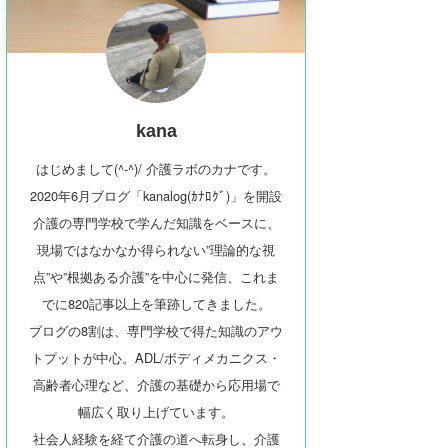
kana
はじめまして(^-^)/ 介護ラボのカナです。
2020年6月ブログ「kanalog(ｶﾅﾛｸﾞ)」を開設
介護の専門学校で学んだ知識をベースに、
現場ではなかなか得られない”理論的な視
点”や”根拠ある介護”を中心に発信、これま
でに820記事以上を筆跡してきました。
ブログの8割は、専門学校で得た知識のアウ
トプットが中心。ADL/ボディメカニクス・
高齢者心理など、介護の基礎から応用場で
幅広く取り上げています。
社会人経験を経て介護の道へ転身し、介護