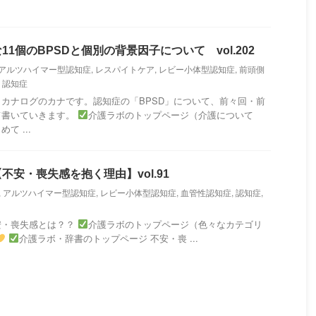
1個のBPSDと個別の背景因子について vol.202
アルツハイマー型認知症
,
レスパイトケア
,
レビー小体型認知症
,
前頭側
,
認知症
カナログのカナです。認知症の「BPSD」について、前々回・前
て書いていきます。
介護ラボのトップページ（介護について
て ...
不安・喪失感を抱く理由】vol.91
,
アルツハイマー型認知症
,
レビー小体型認知症
,
血管性認知症
,
認知症
,
安・喪失感とは？？
介護ラボのトップページ（色々なカテゴリ
介護ラボ・辞書のトップページ 不安・喪 ...