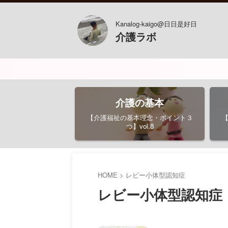
Kanalog-kaigo@日日是好日
介護ラボ
介護の基本
【介護福祉の基本理念・ポイント３
つ】vol.8
HOME
>
レビー小体型認知症
レビー小体型認知症