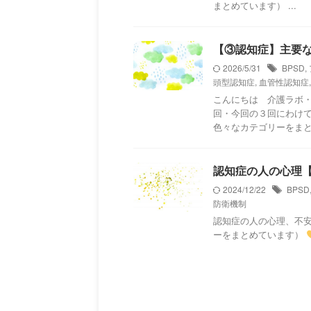
まとめています） ...
【③認知症】主要な1
2026/5/31
BPSD
,
頭型認知症
,
血管性認知症
こんにちは 介護ラボ・
回・今回の３回にわけ
色々なカテゴリーをまとめ
認知症の人の心理【
2024/12/22
BPSD
防衛機制
認知症の人の心理、不
ーをまとめています）