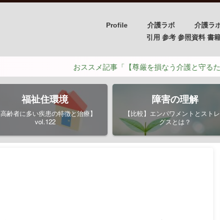
Profile
介護ラボ
介護ラ
引用 参考 参照資料 書籍/PH
おススメ記事「【尊厳を損なう介護と守るための介護
福祉住環境
障害の理解
【高齢者に多い疾患の特徴と治療】
【比較】エンパワメントとストレ
vol.122
グスとは？