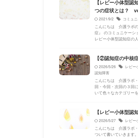
【レビー小体型認
つの症状とは？ vol
2021/9/2
コミュニ
こんにちは 介護ラボの
症』 のコミュニケーシ
レビー小体型認知症の人へ
【②認知症の中核症状
2026/5/26
レビー
認知障害
こんにちは 介護ラボ
回・今回・次回の３回
いて色々なカテゴリーをま
【レビー小体型認知
2026/5/27
レビー
こんにちは 介護ラボ
ついて書いていきます