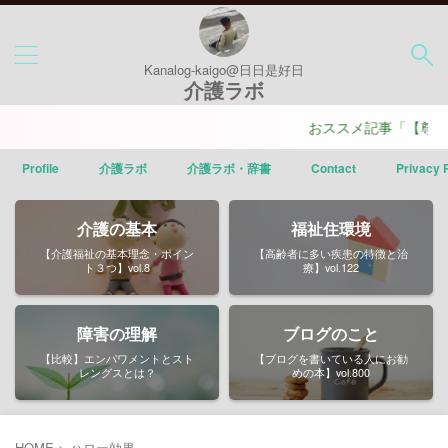
Kanalog-kaigo@日日是好日
介護ラボ
おススメ記事「【尊厳を
Profile
介護ラボ
介護ラボ・辞書
Contact
Privacy 
介護の基本
福祉住環境
【介護福祉の基本理念・ポイン
【高齢者に多い疾患の特徴と治
ト３つ】vol.8
療】vol.122
障害の理解
ブログのこと
【比較】エンパワメントとスト
【ブログを書いている人にお勧
レングスとは？
めの本】vol.800
HOME
>
ハロー効果