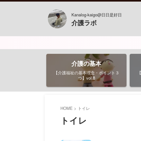
Kanalog-kaigo@日日是好日
介護ラボ
介護の基本
【介護福祉の基本理念・ポイント３
つ】vol.8
HOME
>
トイレ
トイレ