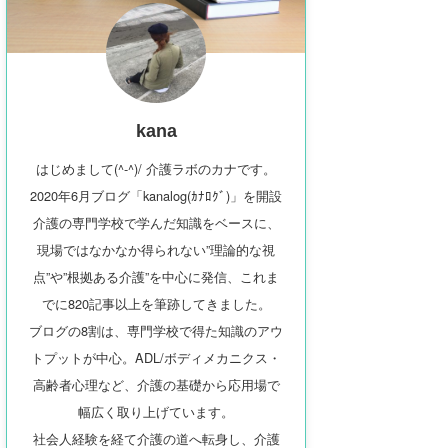
kana
はじめまして(^-^)/ 介護ラボのカナです。
2020年6月ブログ「kanalog(ｶﾅﾛｸﾞ)」を開設
介護の専門学校で学んだ知識をベースに、
現場ではなかなか得られない”理論的な視
点”や”根拠ある介護”を中心に発信、これま
でに820記事以上を筆跡してきました。
ブログの8割は、専門学校で得た知識のアウ
トプットが中心。ADL/ボディメカニクス・
高齢者心理など、介護の基礎から応用場で
幅広く取り上げています。
社会人経験を経て介護の道へ転身し、介護