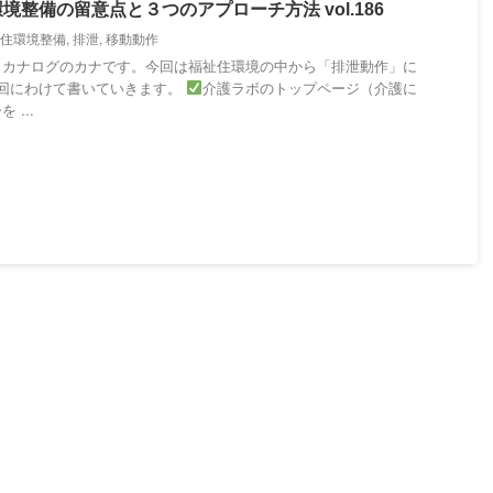
整備の留意点と３つのアプローチ方法 vol.186
住環境整備
,
排泄
,
移動動作
・カナログのカナです。今回は福祉住環境の中から「排泄動作」に
2回にわけて書いていきます。
介護ラボのトップページ（介護に
...