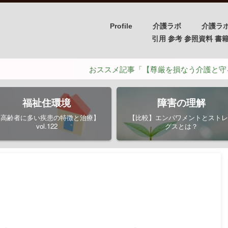
Profile
介護ラボ
介護ラ
引用 参考 参照資料 書籍/PH
おススメ記事「【尊厳を損なう介護と守るための介
福祉住環境
障害の理解
【高齢者に多い疾患の特徴と治療】
【比較】エンパワメントとストレ
vol.122
グスとは？