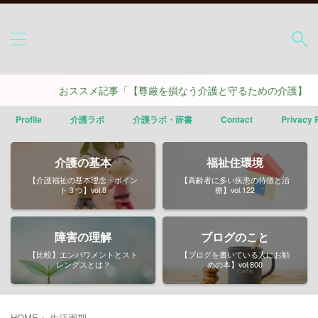
おススメ記事「【尊厳を損なう介護と守るための介護】ポイン
Profile
介護ラボ
介護ラボ・辞書
Contact
Privacy 
介護の基本
福祉住環境
【介護福祉の基本理念・ポイン
【高齢者に多い疾患の特徴と治
ト３つ】vol.8
療】vol.122
障害の理解
ブログのこと
【比較】エンパワメントとスト
【ブログを書いている人にお勧
レングスとは？
めの本】vol.800
HOME
>
生活周期