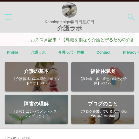
Kanalog-kaigo@日日是好日
介護ラボ
おススメ記事「【尊厳を損なう介護と守るための介護】ポ
Profile
介護ラボ
介護ラボ・辞書
Contact
Privacy 
介護の基本
福祉住環境
【介護福祉の基本理念・ポイン
【高齢者に多い疾患の特徴と治
ト３つ】vol.8
療】vol.122
障害の理解
ブログのこと
【比較】エンパワメントとスト
【ブログを書いている人にお勧
レングスとは？
めの本】vol.800
HOME
>
照明