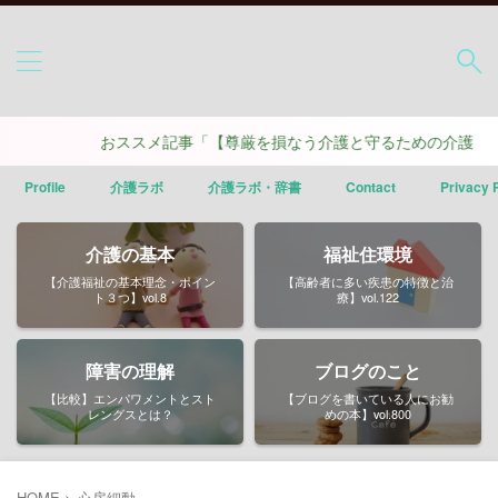
おススメ記事「【尊厳を損なう介護と守るための介護】ポイ
Profile
介護ラボ
介護ラボ・辞書
Contact
Privacy 
介護の基本
福祉住環境
【介護福祉の基本理念・ポイン
【高齢者に多い疾患の特徴と治
ト３つ】vol.8
療】vol.122
障害の理解
ブログのこと
【比較】エンパワメントとスト
【ブログを書いている人にお勧
レングスとは？
めの本】vol.800
HOME
>
心房細動