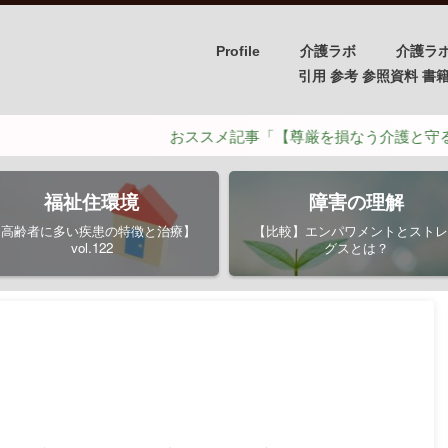
Profile
介護ラボ
介護ラ
引用 参考 参照資料 書籍/PH
おススメ記事「【尊厳を損なう介護と守るための介
福祉住環境
障害の理解
【高齢者に多い疾患の特徴と治療】
【比較】エンパワメントとストレ
vol.122
グスとは？