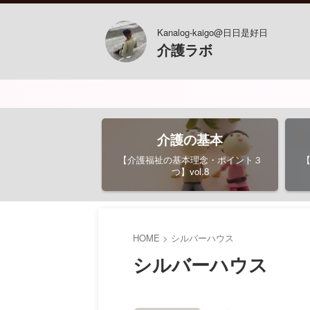
Kanalog-kaigo@日日是好日
介護ラボ
介護の基本
【介護福祉の基本理念・ポイント３
つ】vol.8
HOME
>
シルバーハウス
シルバーハウス