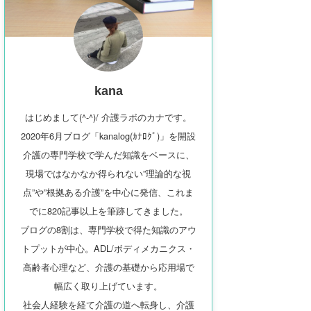
kana
はじめまして(^-^)/ 介護ラボのカナです。
2020年6月ブログ「kanalog(ｶﾅﾛｸﾞ)」を開設
介護の専門学校で学んだ知識をベースに、
現場ではなかなか得られない”理論的な視
点”や”根拠ある介護”を中心に発信、これま
でに820記事以上を筆跡してきました。
ブログの8割は、専門学校で得た知識のアウ
トプットが中心。ADL/ボディメカニクス・
高齢者心理など、介護の基礎から応用場で
幅広く取り上げています。
社会人経験を経て介護の道へ転身し、介護