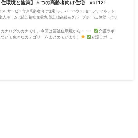
住環境と施策】５つの高齢者向け住宅 vol.121
ウス
,
サービス付き高齢者向け住宅
,
シルバーハウス
,
セーフティネット
,
老人ホーム
,
施設
,
福祉住環境
,
認知症高齢者グループホーム
,
障壁（バリ
・カナログのカナです。今回は福祉住環境から・・・
介護ラボ
について色々なカテゴリーをまとめています）
介護ラボ ...