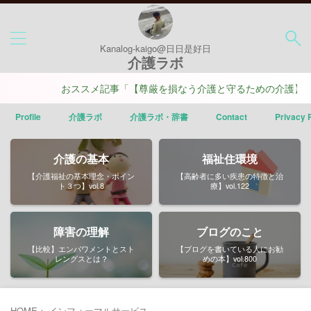
Kanalog-kaigo@日日是好日
介護ラボ
おススメ記事「【尊厳を損なう介護と守るための介護】ポイ
Profile
介護ラボ
介護ラボ・辞書
Contact
Privacy 
介護の基本
福祉住環境
【介護福祉の基本理念・ポイン
【高齢者に多い疾患の特徴と治
ト３つ】vol.8
療】vol.122
障害の理解
ブログのこと
【比較】エンパワメントとスト
【ブログを書いている人にお勧
レングスとは？
めの本】vol.800
HOME
>
インフォーマルサービス