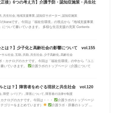
改正後）6つの考え方】介護予防・認知症施策・共生社
防
,
共生社会
,
地域支援事業
,
認知症サポーター
,
認知症施策
のkanaです。今回は「福祉住環境」の視点から『地域支援事業
について書いていきます。 多様な生活支援の充実 Contents
とは？】少子化と高齢社会の影響について vol.155
ーサル社会
,
互助
,
共助
,
共生社会
,
少子高齢化
,
高齢社会
・カナログのカナです。今回は「福祉住環境」の中から『ユニ
て書いていきます。
介護ラボのトップページ（介護について
ルとは？】障害者をめぐる現状と共生社会 vol.120
会
,
障壁（バリア）
,
障害について
,
障害者の法律や制度
・カナログのカナです。今回は・・・
介護ラボのトップページ
カテゴリーをまとめています）
介護ラボ・辞書のトップ ...