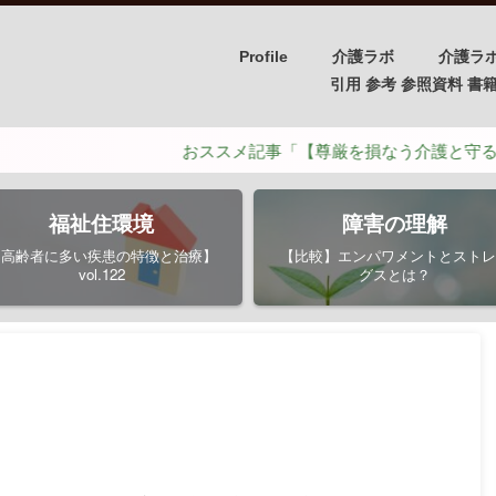
Profile
介護ラボ
介護ラ
引用 参考 参照資料 書籍/PH
おススメ記事「【尊厳を損なう介護と守るための介護
福祉住環境
障害の理解
【高齢者に多い疾患の特徴と治療】
【比較】エンパワメントとストレ
vol.122
グスとは？