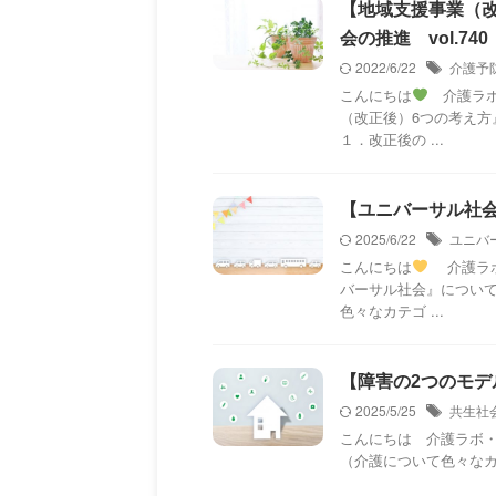
【地域支援事業（
会の推進 vol.740
2022/6/22
介護予
こんにちは
介護ラボ
（改正後）6つの考え方』
１．改正後の ...
【ユニバーサル社会
2025/6/22
ユニバ
こんにちは
介護ラボ
バーサル社会』につい
色々なカテゴ ...
【障害の2つのモデ
2025/5/25
共生社
こんにちは 介護ラボ
（介護について色々な