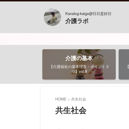
Kanalog-kaigo@日日是好日
介護ラボ
介護の基本
【介護福祉の基本理念・ポイント３
つ】vol.8
HOME
>
共生社会
共生社会