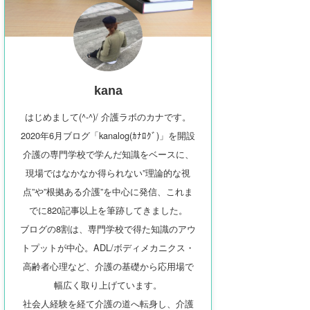
kana
はじめまして(^-^)/ 介護ラボのカナです。
2020年6月ブログ「kanalog(ｶﾅﾛｸﾞ)」を開設
介護の専門学校で学んだ知識をベースに、
現場ではなかなか得られない”理論的な視
点”や”根拠ある介護”を中心に発信、これま
でに820記事以上を筆跡してきました。
ブログの8割は、専門学校で得た知識のアウ
トプットが中心。ADL/ボディメカニクス・
高齢者心理など、介護の基礎から応用場で
幅広く取り上げています。
社会人経験を経て介護の道へ転身し、介護