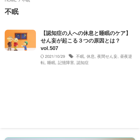
不眠
【認知症の人への休息と睡眠のケア】
せん妄が起こる３つの原因とは？
vol.507
2021/10/29
不眠
,
休息
,
夜間せん妄
,
昼夜逆
転
,
睡眠
,
記憶障害
,
認知症