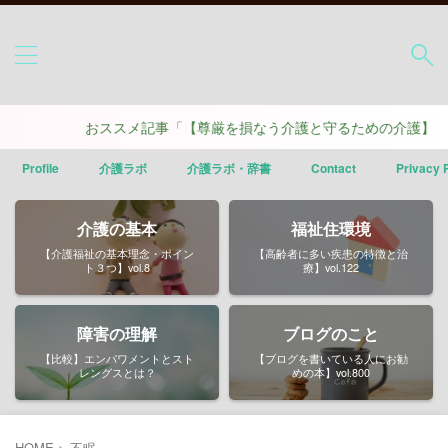
おススメ記事「【尊厳を損なう介護と守るための介護】ポイ
Profile
介護ラボ
介護ラボ・辞書
Contact
Privacy 
介護の基本
福祉住環境
【介護福祉の基本理念・ポイン
【高齢者に多い疾患の特徴と治
ト３つ】vol.8
療】vol.122
障害の理解
ブログのこと
【比較】エンパワメントとスト
【ブログを書いている人にお勧
レングスとは？
めの本】vol.800
HOME
>
不眠