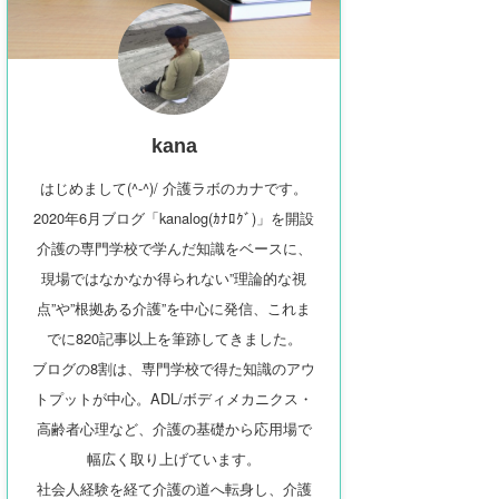
kana
はじめまして(^-^)/ 介護ラボのカナです。
2020年6月ブログ「kanalog(ｶﾅﾛｸﾞ)」を開設
介護の専門学校で学んだ知識をベースに、
現場ではなかなか得られない”理論的な視
点”や”根拠ある介護”を中心に発信、これま
でに820記事以上を筆跡してきました。
ブログの8割は、専門学校で得た知識のアウ
トプットが中心。ADL/ボディメカニクス・
高齢者心理など、介護の基礎から応用場で
幅広く取り上げています。
社会人経験を経て介護の道へ転身し、介護