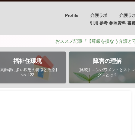
Profile
介護ラボ
介護ラ
引用 参考 参照資料 書籍/PH
おススメ記事「【尊厳を損なう介護と守るための
福祉住環境
障害の理解
【高齢者に多い疾患の特徴と治療】
【比較】エンパワメントとストレ
vol.122
グスとは？